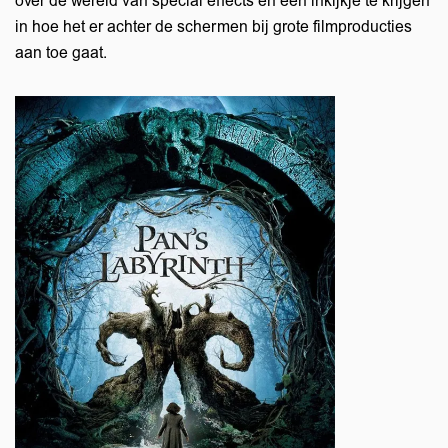
over de wereld van special effects en een inkijkje te krijgen
in hoe het er achter de schermen bij grote filmproducties
aan toe gaat.
men