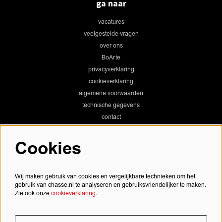
ga naar
vacatures
veelgestelde vragen
over ons
BoArte
privacyverklaring
cookieverklaring
algemene voorwaarden
technische gegevens
contact
Cookies
Chassé Theater
Wij maken gebruik van cookies en vergelijkbare technieken om het
gebruik van chasse.nl te analyseren en gebruiksvriendelijker te maken.
Zie ook onze
cookieverklaring
.
Chassé Cinema