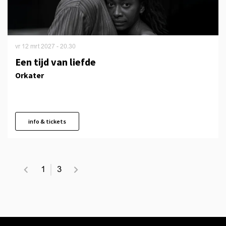
vr 12 mrt 2027
- 20.30
Een tijd van liefde
Orkater
info & tickets
1
3