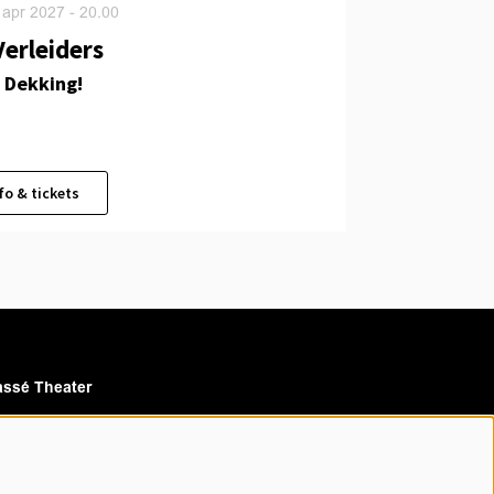
 apr 2027
- 20.00
Verleiders
 Dekking!
fo & tickets
ssé Theater