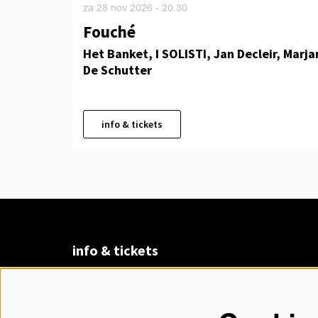
za 28 nov 2026
- 20.30
Fouché
Het Banket, I SOLISTI, Jan Decleir, Marja
De Schutter
info & tickets
info & tickets
Claudius Prinsenlaan 8
4811 DK Breda