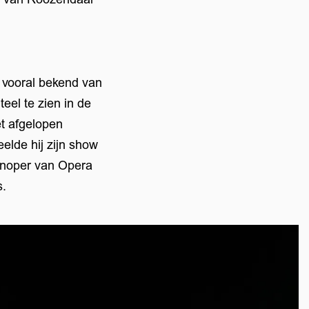
s vooral bekend van
el te zien in de
t afgelopen
eelde hij zijn show
enoper van Opera
s.