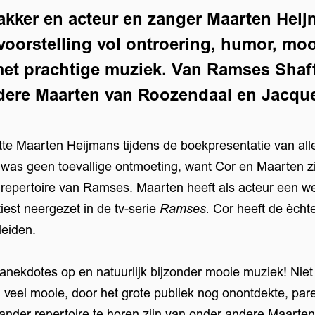
Bakker en acteur en zanger Maarten Hei
 voorstelling vol ontroering, humor, moo
met prachtige muziek. Van Ramses Shaf
dere Maarten van Roozendaal en Jacque
te Maarten Heijmans tijdens de boekpresentatie van alle
 was geen toevallige ontmoeting, want Cor en Maarten z
 repertoire van Ramses. Maarten heeft als acteur een w
iest neergezet in de tv-serie
Ramses.
Cor heeft de ècht
eiden.
e anekdotes op en natuurlijk bijzonder mooie muziek! Nie
veel mooie, door het grote publiek nog onontdekte, parel
ander repertoire te horen zijn van onder andere Maart