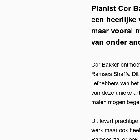
Pianist Cor 
een heerlijke
maar vooral 
van onder an
Cor Bakker ontmoet
Ramses Shaffy. Dit
liefhebbers van het
van deze unieke art
Inzoomen
malen mogen begel
Dit levert prachtig
werk maar ook heel 
Ramses zal er ook 