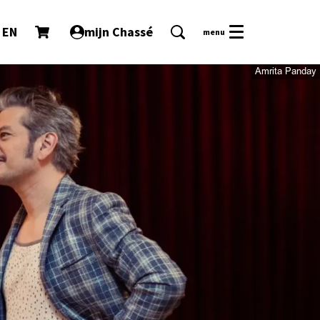
EN
mijn Chassé
menu
Amrita Panday