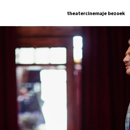
theater
cinema
je bezoek