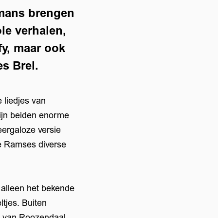
jmans brengen
ie verhalen,
fy, maar ook
s Brel.
 liedjes van
ijn beiden enorme
eergaloze versie
e Ramses diverse
Inzoomen
t alleen het bekende
tjes. Buiten
en van Roozendaal