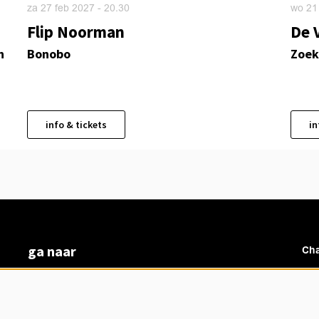
za 27 feb 2027
- 20.30
wo 21
Flip Noorman
De 
n
Bonobo
Zoek
info & tickets
in
ga naar
Cha
vacatures
veelgestelde vragen
over ons