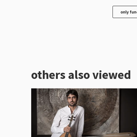
only fun
others also viewed
Skip