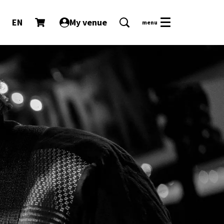
EN
My venue
menu