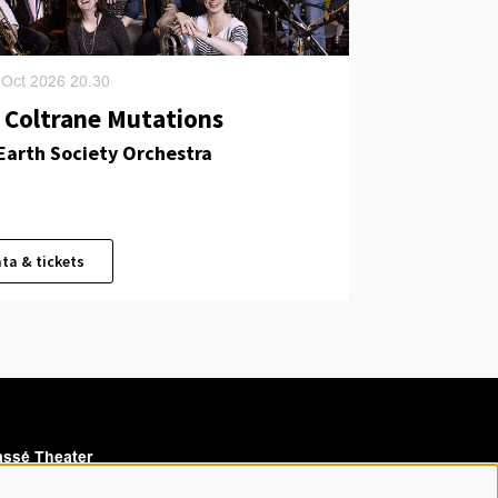
 Oct 2026
20.30
 Coltrane Mutations
 Earth Society Orchestra
ta & tickets
ssé Theater