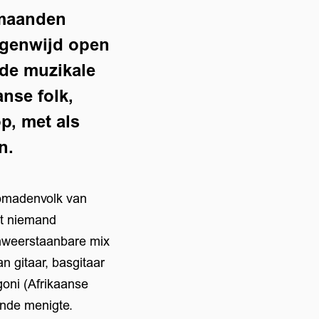
rmaanden
wagenwijd open
nde muzikale
nse folk,
p, met als
n.
omadenvolk van
aat niemand
nweerstaanbare mix
n gitaar, basgitaar
oni (Afrikaanse
ende menigte.