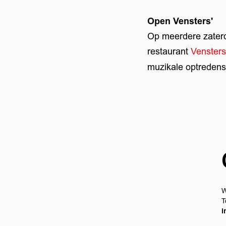
Open Vensters'
Op meerdere zater
restaurant
Vensters
muzikale optredens
W
T
i