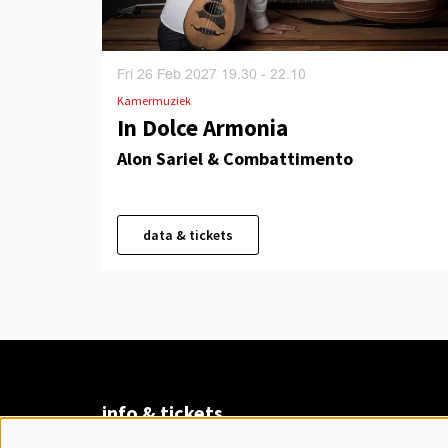
Fri 26 Feb 2027
19.30 - 22.10
Kamermuziek
In Dolce Armonia
Alon Sariel & Combattimento
data & tickets
info & tickets