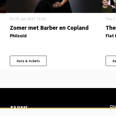
Fri 25 Jun 2027
19.30
Thu 1
Zomer met Barber en Copland
The
Philzuid
Flat
data & tickets
da
ga naar
Cha