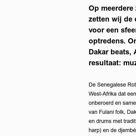
Op meerdere
zetten wij de
voor een sfee
optredens. Om
Dakar beats, 
resultaat: muz
De Senegalese Rot
West-Afrika dat een
onberoerd en same
van Fulani folk, Da
en drums met tradi
harp) en de djembé