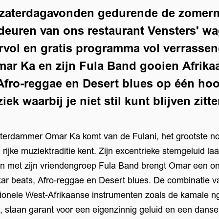
 zaterdagavonden gedurende de zome
 deuren van ons restaurant Vensters' 
rvol en gratis programma vol verrasse
ar Ka en zijn Fula Band gooien Afrikaa
Afro-reggae en Desert blues op één hoo
iek waarbij je niet stil kunt blijven zitte
terdammer Omar Ka komt van de Fulani, het grootste n
 rijke muziektraditie kent. Zijn excentrieke stemgeluid l
n met zijn vriendengroep Fula Band brengt Omar een o
kar beats, Afro-reggae en Desert blues. De combinatie va
tionele West-Afrikaanse instrumenten zoals de kamale ng
, staan garant voor een eigenzinnig geluid en een dans