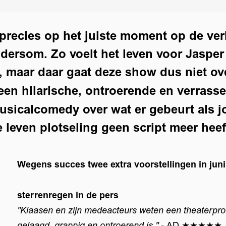
recies op het juiste moment op de ver
ndersom. Zo voelt het leven voor Jasper -
, maar daar gaat deze show dus niet ov
een hilarische, ontroerende en verrass
sicalcomedy over wat er gebeurt als j
 leven plotseling geen script meer heef
Wegens succes twee extra voorstellingen in juni
sterrenregen in de pers
"Klaasen en zijn medeacteurs weten een theaterpro
gelaagd, grappig en ontroerend is."
- AD ★★★★★