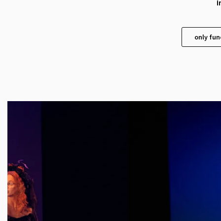
i
only fun
Skip