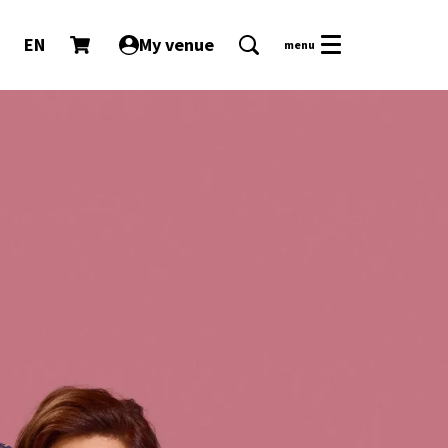
EN
My venue
menu