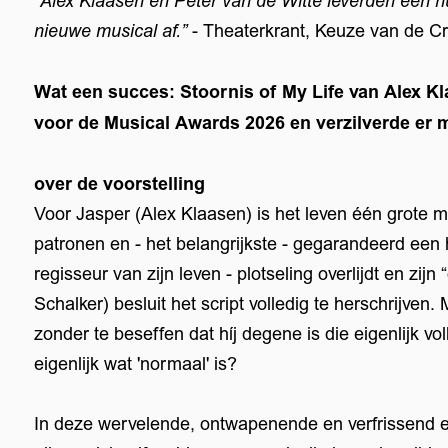
”Alex Klaasen en Peter van de Witte leverden een 
nieuwe musical af.”
- Theaterkrant, Keuze van de Cr
Wat een succes: Stoornis of My Life van Alex K
voor de Musical Awards 2026 en verzilverde er ma
over de voorstelling
Voor Jasper (Alex Klaasen) is het leven één grote mu
patronen en - het belangrijkste - gegarandeerd een 
regisseur van zijn leven - plotseling overlijdt en zi
Schalker) besluit het script volledig te herschrijven
zonder te beseffen dat híj degene is die eigenlijk vol
eigenlijk wat 'normaal' is?
In deze wervelende, ontwapenende en verfrissend e