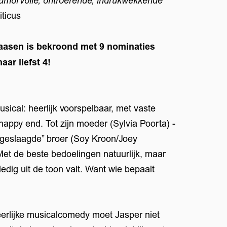
humorvolle, ontroerende, indrukwekkende
iticus
laasen is bekroond met 9 nominaties
ar liefst 4!
sical: heerlijk voorspelbaar, met vaste
happy end. Tot zijn moeder (Sylvia Poorta) -
jn “geslaagde” broer (Soy Kroon/Joey
. Met de beste bedoelingen natuurlijk, maar
ledig uit de toon valt. Want wie bepaalt
erlijke musicalcomedy moet Jasper niet