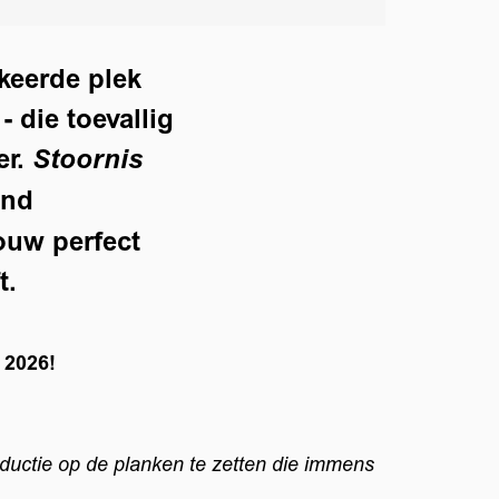
keerde plek
 die toevallig
er.
Stoornis
end
ouw perfect
t.
 2026!
ductie op de planken te zetten die immens