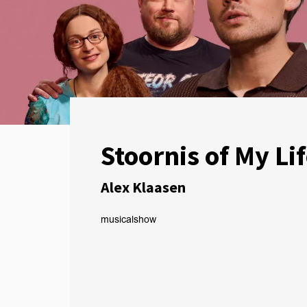
Stoornis of My Li
Alex Klaasen
musical
show