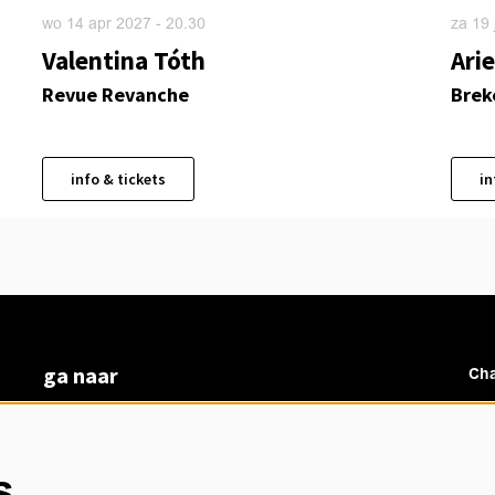
wo 14 apr 2027
- 20.30
za 19
Valentina Tóth
Arie
Revue Revanche
Brek
info & tickets
in
ga naar
Cha
vacatures
veelgestelde vragen
over ons
s