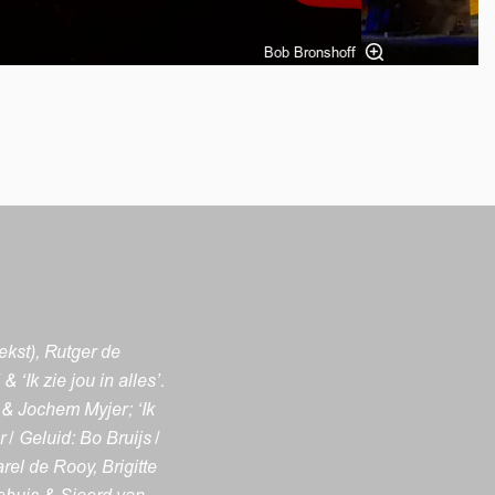
Bob Bronshoff
ekst), Rutger de
‘Ik zie jou in alles’.
 & Jochem Myjer; ‘Ik
 / Geluid: Bo Bruijs /
el de Rooy, Brigitte