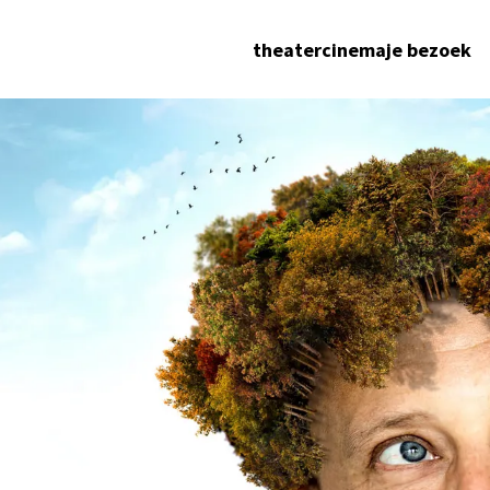
theater
cinema
je bezoek