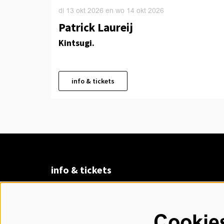
di 13 okt 2026
en
wo 14 okt 2026
Patrick Laureij
Kintsugi.
info & tickets
info & tickets
Claudius Prinsenlaan 8
4811 DK Breda
Cookie