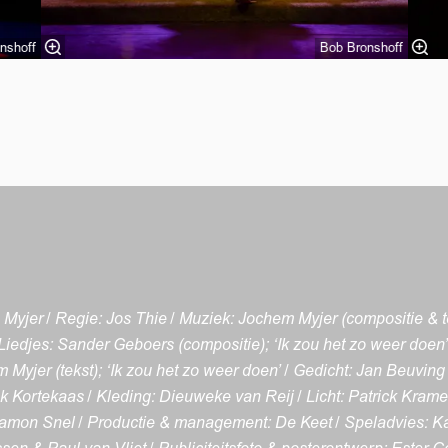
nshoff
Bob Bronshoff
 Myjer / Regie: Jos Thie / Muziek: Jochem Myjer (compositie & t
Liedjes: Sander Geboers (compositie); ‘Ik zou het zo weer doen’ & 
Myjer (tekst); ‘Ik zou het zo weer doen’ / Gedicht: Jan Beuving
iek Kortekaas / Kleding: Dieuweke van Reij / Licht: Patrick Kramer
amon Snel / Productie & management: De Keet / Speladvies: Kar