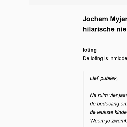
Jochem Myjer 
hilarische ni
loting
De loting is inmidde
Lief publiek,
Na ruim vier jaar
de bedoeling om 
Inzoomen
de leukste kinde
‘Neem je zwembr