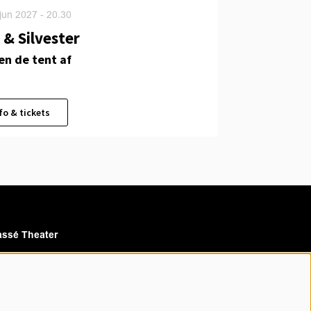
 jun 2027
- 20.30
 & Silvester
en de tent af
fo & tickets
ssé Theater