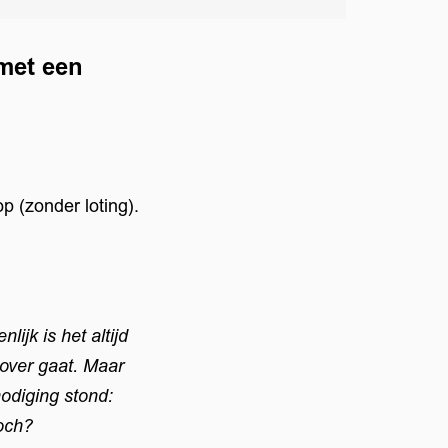
 met een
op (zonder loting).
lijk is het altijd
 over gaat. Maar
nodiging stond:
och?