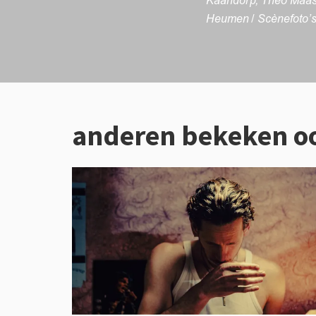
Kaandorp, Theo Maasse
Heumen / Scènefoto’s
anderen bekeken o
Overslaan