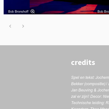
Bob Bronshoff
Bob Bro
credits
Spel en tekst: Jochem
Bekker (compositie) / 
Jan Beuving & Jochem 
zal er zijn’/ Decor: N
Technische leiding: R