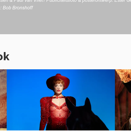
n & Paul van Vliet / Publiciteitsfoto & posterontwerp: Ester 
: Bob Bronshoff
ok