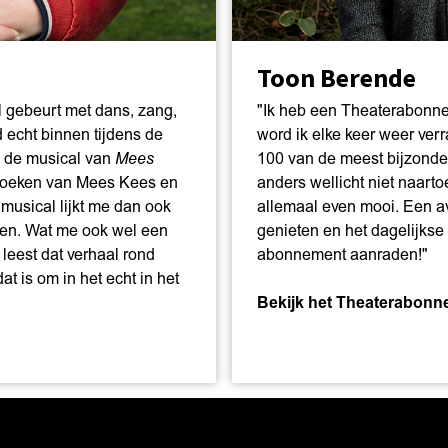
Toon Berende
l gebeurt met dans, zang,
"Ik heb een Theaterabonn
 echt binnen tijdens de
word ik elke keer weer verr
is de musical van
Mees
100 van de meest bijzonder
e boeken van Mees Kees en
anders wellicht niet naarto
 musical lijkt me dan ook
allemaal even mooi. Een av
ken. Wat me ook wel een
genieten en het dagelijkse 
 leest dat verhaal rond
abonnement aanraden!"
at is om in het echt in het
Bekijk het Theaterabon