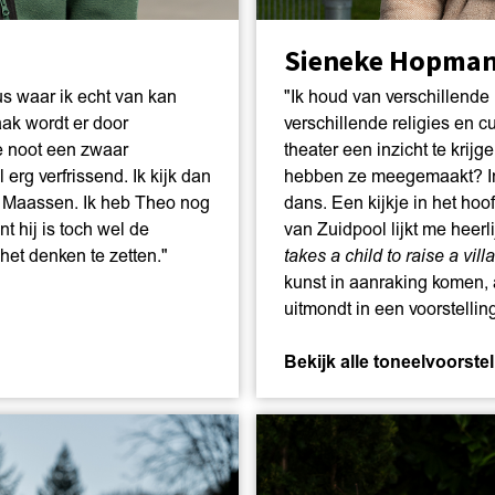
Sieneke Hopma
us waar ik echt van kan
"Ik houd van verschillend
aak wordt er door
verschillende religies en cu
he noot een zwaar
theater een inzicht te krij
erg verfrissend. Ik kijk dan
hebben ze meegemaakt? In 
Maassen. Ik heb Theo nog
dans. Een kijkje in het hoof
nt hij is toch wel de
van Zuidpool lijkt me heerli
et denken te zetten."
takes a child to raise a vill
kunst in aanraking komen, 
uitmondt in een voorstellin
Bekijk alle toneelvoorste