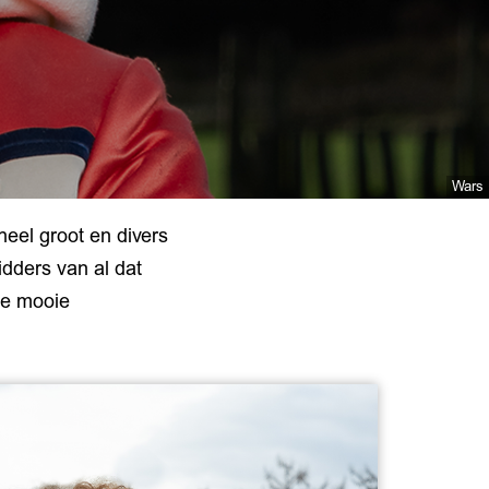
Wars
eel groot en divers
dders van al dat
die mooie