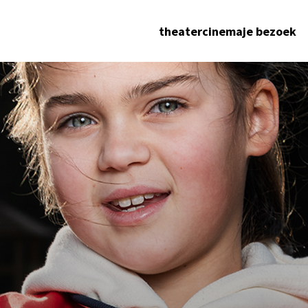
theater
cinema
je bezoek