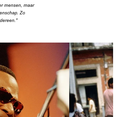
eer mensen, maar
eenschap. Zo
edereen."