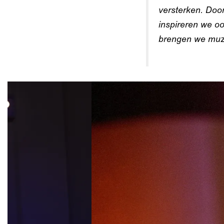
versterken. Doo
inspireren we o
brengen we muzie
Overslaan