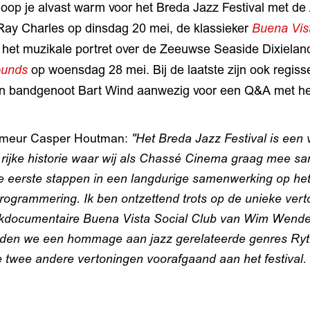
oop je alvast warm voor het Breda Jazz Festival met d
Ray Charles op dinsdag 20 mei, de klassieker
Buena Vist
 het muzikale portret over de Zeeuwse Seaside Dixiela
ounds
op woensdag 28 mei. Bij de laatste zijn ook regiss
en bandgenoot Bart Wind aanwezig voor een Q&A met het
meur Casper Houtman:
"Het Breda Jazz Festival is een v
 rijke historie waar wij als Chassé Cinema graag mee s
de eerste stappen in een langdurige samenwerking op he
rogrammering. Ik ben ontzettend trots op de unieke ver
ekdocumentaire Buena Vista Social Club van Wim Wend
bieden we een hommage aan jazz gerelateerde genres Ry
 twee andere vertoningen voorafgaand aan het festival. 