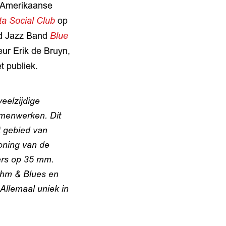
e Amerikaanse
a Social Club
op
nd Jazz Band
Blue
eur Erik de Bruyn,
 publiek.
eelzijdige
amenwerken. Dit
t gebied van
toning van de
ers op 35 mm.
thm & Blues en
Allemaal uniek in