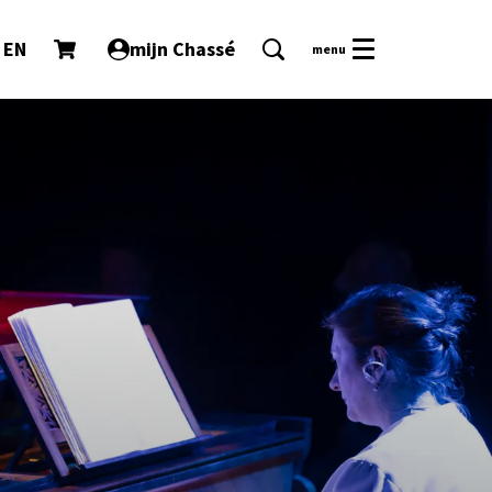
EN
mijn Chassé
menu