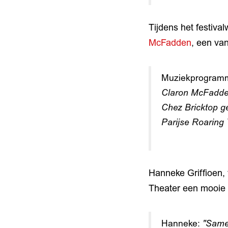
Tijdens het festiva
McFadden
, een va
Muziekprogramm
Claron McFadde
Chez Bricktop g
Parijse Roaring 
Hanneke Griffioen, 
Theater een mooie 
Hanneke:
"Samen