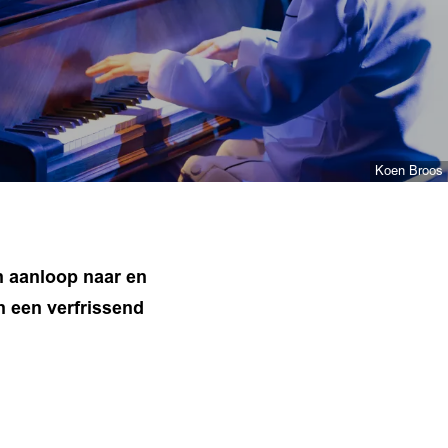
Koen Broos
In aanloop naar en
n een verfrissend