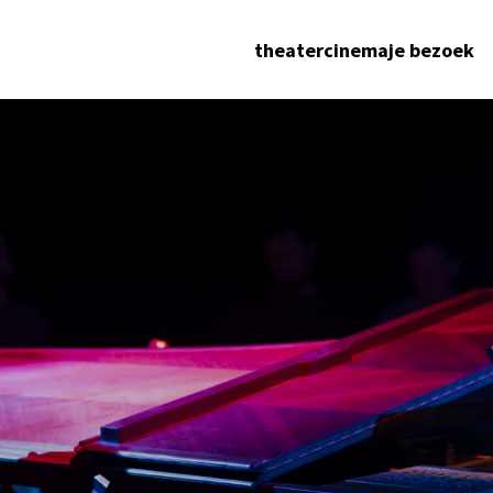
theater
cinema
je bezoek