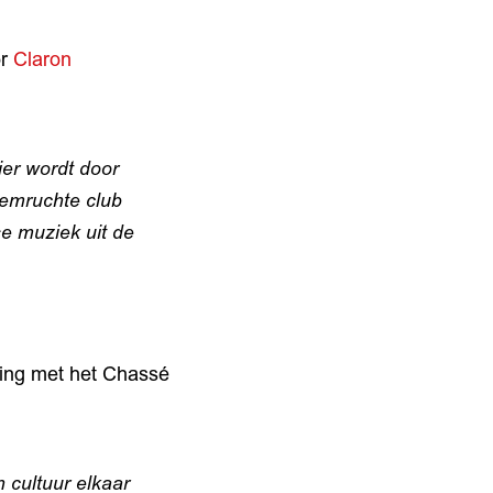
or
Claron
ier wordt door
emruchte club
e muziek uit de
king met het Chassé
 cultuur elkaar