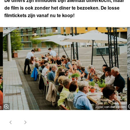
De diners zijn inmiddels bijn allemaal uitverkocht, maar
de film is ook zonder het diner te bezoeken. De losse
filmtickets zijn vanaf nu te koop!
Overslaan
n
Joost van der Velden