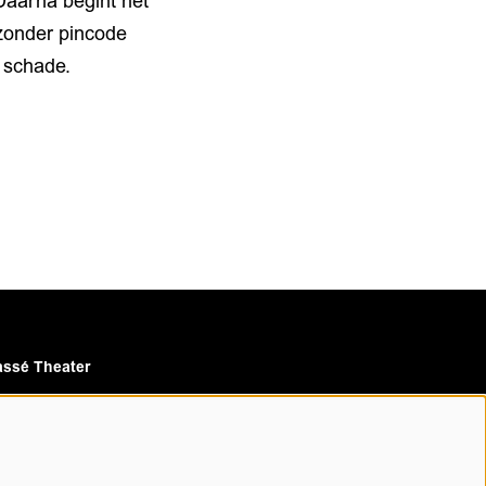
 Daarna begint het
 zonder pincode
 schade.
ssé Theater