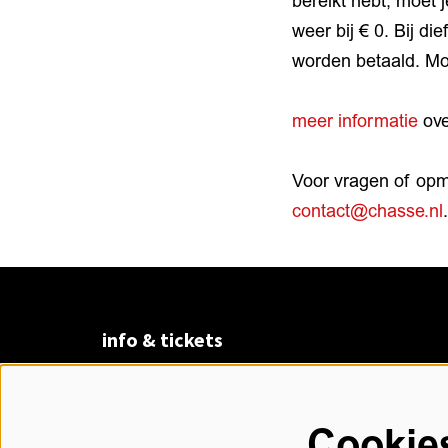
bereikt hebt, moet 
weer bij € 0. Bij d
worden betaald. Mo
meer informatie
ove
Voor vragen of op
contact@chasse.nl
.
info & tickets
Claudius Prinsenlaan 8
4811 DK Breda
Cookie