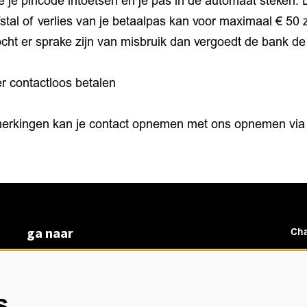
je je pincode intoetsen en je pas in de automaat steken.
iefstal of verlies van je betaalpas kan voor maximaal € 50
cht er sprake zijn van misbruik dan vergoedt de bank de
r contactloos betalen
merkingen kan je contact opnemen met ons opnemen via
ga naar
Cha
vacatures
veelgestelde vragen
over ons
s