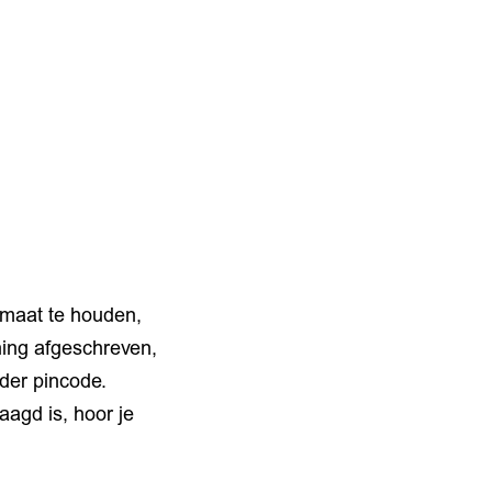
omaat te houden,
ning afgeschreven,
nder pincode.
agd is, hoor je