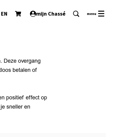
EN
mijn Chassé
menu
m. Deze overgang
tloos betalen of
n positief effect op
e sneller en