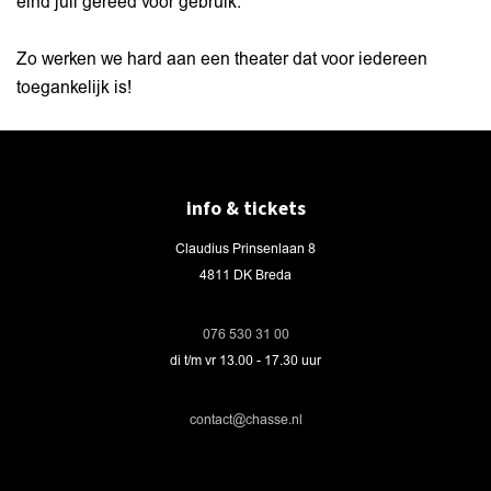
eind juli gereed voor gebruik.
Zo werken we hard aan een theater dat voor iedereen
toegankelijk is!
info & tickets
Claudius Prinsenlaan 8
4811 DK Breda
076 530 31 00
di t/m vr 13.00 - 17.30 uur
contact@chasse.nl