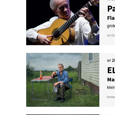
P
Fla
grot
no Du
vr 
E
Ma
klei
tonee