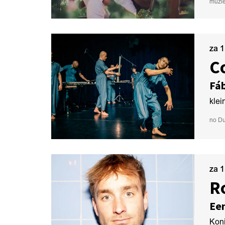
muzi
za 
C
Fáb
klei
no Du
za 
R
Een
Koni