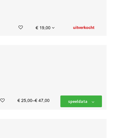
€ 19,00
uitverkocht
€ 25,00–€ 47,00
speeldata