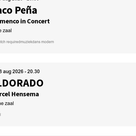
aco Peña
menco in Concert
e zaal
tch required
muziek
dans modern
28 aug 2026
- 20.30
LDORADO
rcel Hensema
ne zaal
l