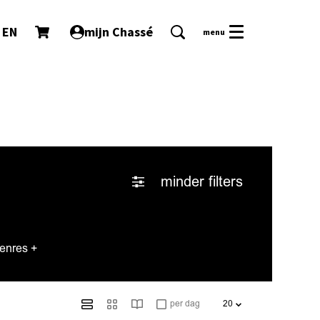
EN
mijn Chassé
menu
minder filters
enres +
per dag