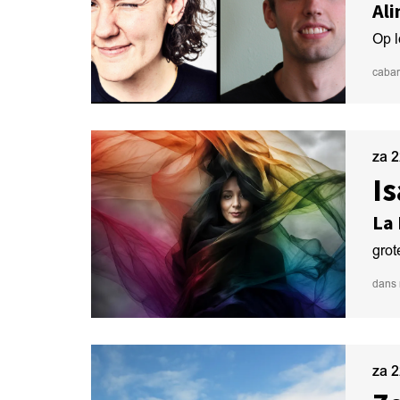
Ali
Op l
cabar
za 
Is
La
grot
dans
za 