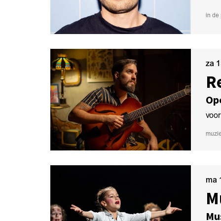
in de 
za 
R
Op
voor
muzi
ma 
M
Mu