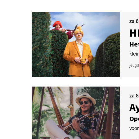
za 
H
Het
klei
jeugd
za 
A
Op
voor