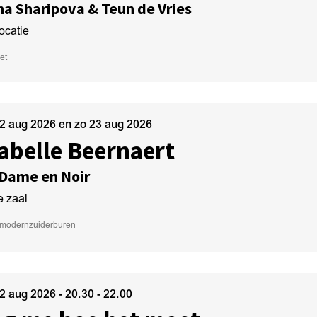
na Sharipova & Teun de Vries
ocatie
et
22 aug 2026
en
zo 23 aug 2026
abelle Beernaert
 Dame en Noir
e zaal
 modern
zuiderburen
22 aug 2026
- 20.30 - 22.00