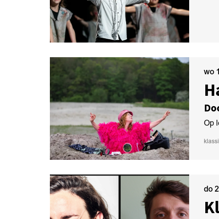
wo 
H
Do
Op l
klass
do 
K