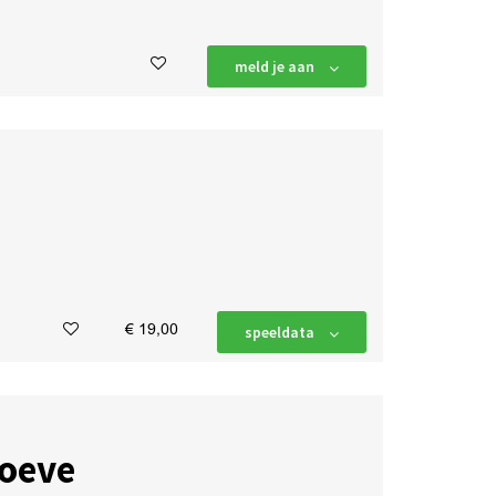
meld je aan
€ 19,00
speeldata
hoeve