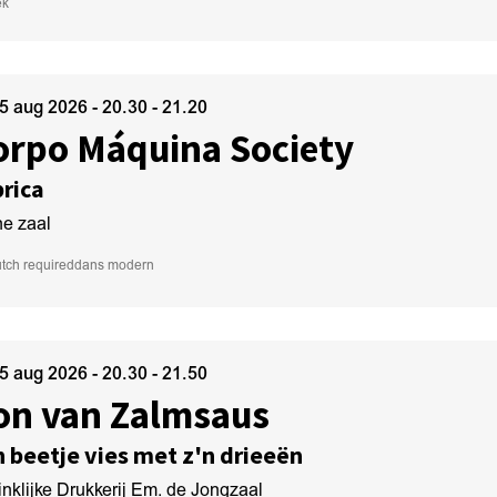
ek
15 aug 2026
- 20.30 - 21.20
orpo Máquina Society
rica
ne zaal
tch required
dans modern
15 aug 2026
- 20.30 - 21.50
on van Zalmsaus
 beetje vies met z'n drieeën
nklijke Drukkerij Em. de Jongzaal