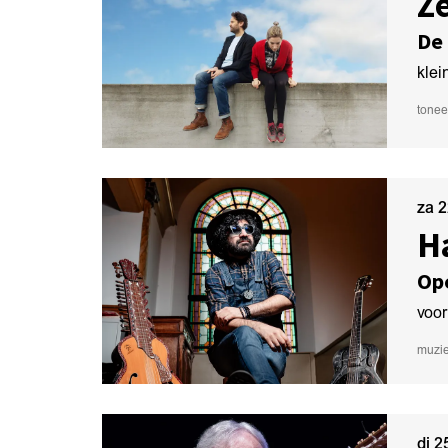
Z
De
klei
tonee
za 
H
Op
voor
muzi
di 