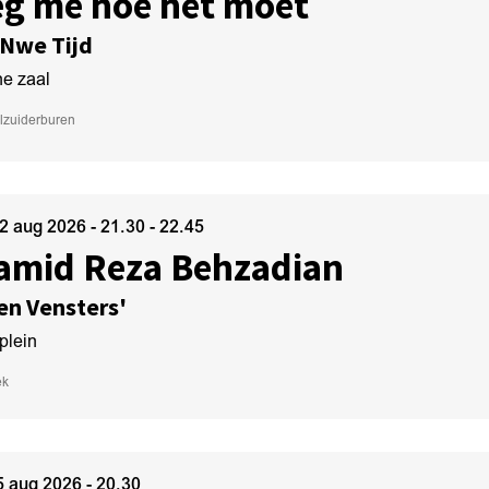
eg me hoe het moet
 Nwe Tijd
ne zaal
l
zuiderburen
22 aug 2026
- 21.30 - 22.45
amid Reza Behzadian
en Vensters'
plein
ek
25 aug 2026
- 20.30