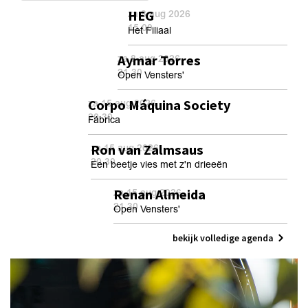
HEG
za 8 aug 2026
15.00
Het Filiaal
Aymar Torres
za 8 aug 2026
21.30
Open Vensters'
Corpo Máquina Society
za 15 aug 2026
20.30
Fábrica
Ron van Zalmsaus
za 15 aug 2026
20.30
Een beetje vies met z'n drieeën
Renan Almeida
za 15 aug 2026
21.30
Open Vensters'
bekijk volledige agenda