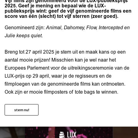
Vijf films zijn genomineerd voor de LUX-publieksprijs
2025. Geef je mening en bepaal wie de LUX-
publieksprijs wint: geef de vijf genomineerde films een
score van één (slecht) tot vijf sterren (zeer goed).
Genomineerd zijn:
Animal, Dahomey, Flow, Intercepted en
Julie keeps quiet.
Breng tot 27 april 2025 je stem uit en maak kans op een
aantal mooie prijzen! Misschien kan je wel naar het
Europees Parlement voor de uitreikingsceremonie van de
LUX-prijs op 29 april, waar je de regisseurs en de
filmploegen van de genomineerde films kan ontmoeten.
Ook zijn er mooie filmposters of tote bags te winnen.
stem nu!
Overslaan