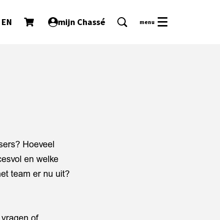
EN
mijn Chassé
menu
ssers? Hoeveel
cesvol en welke
t team er nu uit?
p vragen of