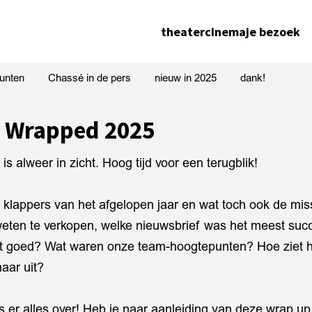
theater
cinema
je bezoek
unten
Chassé in de pers
nieuw in 2025
dank!
 Wrapped 2025
s alweer in zicht. Hoog tijd voor een terugblik!
 klappers van het afgelopen jaar en wat toch ook de mi
 weten te verkopen, welke nieuwsbrief was het meest suc
et goed? Wat waren onze team-hoogtepunten? Hoe ziet he
naar uit?
es er alles over! Heb je naar aanleiding van deze wrap u