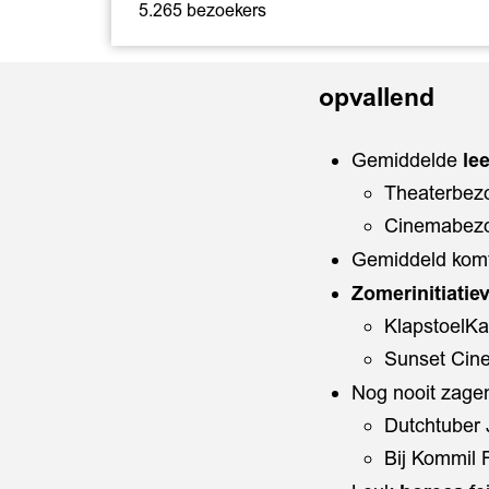
5.265 bezoekers
opvallend
Gemiddelde
lee
Theaterbezo
Cinemabezoe
Gemiddeld kom
Zomerinitiati
KlapstoelKa
Sunset Cin
Nog nooit zage
Dutchtuber J
Bij Kommil 