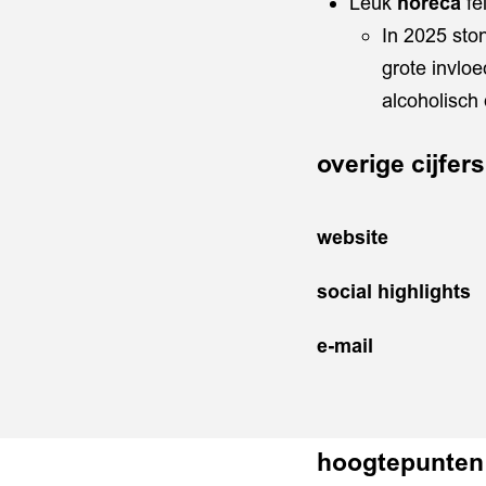
Leuk
horeca
fe
In 2025 ston
grote invloe
alcoholisch 
overige cijfers
website
social highlights
e-mail
hoogtepunten