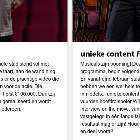
unieke content
F
le stad stond vol met
Musicals zijn booming! Dez
e taart, aan de wand hing
programma, begin volgend
s er de prachtige video die
En vanaf eind februari sta
 voor de actie. Die
hebben we een wel hele to
r liefst €100.000. Dankzij
inmiddels... unieke content
n gerealiseerd en wordt
vuurden hoofdrolspeler Wil
 iedereen.
interview on the move, van
vastgelegd in één lange ta
resultaat mag er zijn! Houd
en deel vooral!