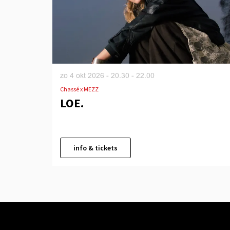
zo 4 okt 2026
- 20.30 - 22.00
Chassé x MEZZ
LOE.
info & tickets