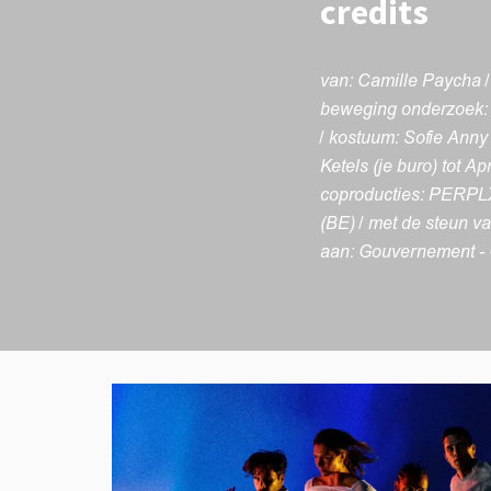
credits
van: Camille Paycha /
beweging onderzoek: R
/ kostuum: Sofie Anny 
Ketels (je buro) tot A
coproducties: PERPLX
(BE) / met de steun v
aan: Gouvernement -