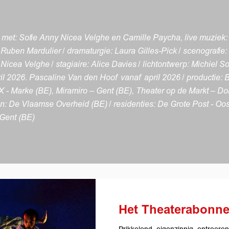
 met: Sofie Anny Nicea Velghe en Camille Paycha, live muziek:
uben Mardulier / dramaturgie: Laura Gilles-Pick / scenografie
Nicea Velghe / stagiaire: Alice Davies / lichtontwerp: Michiel 
pril 2026. Pascaline Van den Hoof vanaf april 2026 / productie: 
 - Marke (BE), Miramiro – Gent (BE), Theater op de Markt – D
an: De Vlaamse Overheid (BE) / residenties: De Grote Post - Oo
 Gent (BE)
Het Theaterabonn