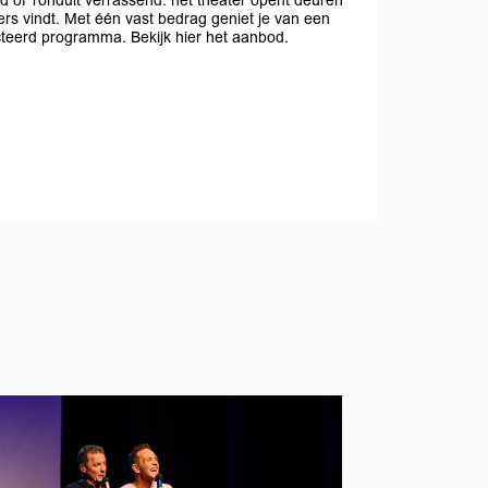
nd of ronduit verrassend: het theater opent deuren
rs vindt. Met één vast bedrag geniet je van een
ecteerd programma. Bekijk hier het aanbod.