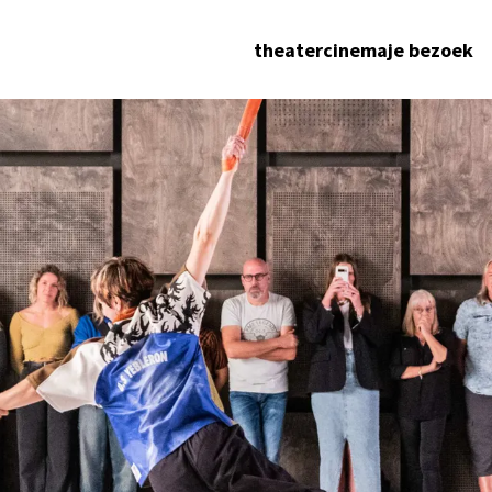
theater
cinema
je bezoek