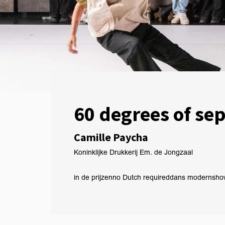
60 degrees of se
Camille Paycha
Koninklijke Drukkerij Em. de Jongzaal
in de prijzen
no Dutch required
dans modern
sho