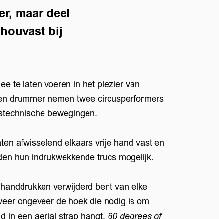
r, maar deel
 houvast bij
Inzoomen
ee te laten voeren in het plezier van
n een drummer nemen twee circusperformers
custechnische bewegingen.
en afwisselend elkaars vrije hand vast en
rden hun indrukwekkende trucs mogelijk.
s handdrukken verwijderd bent van elke
weer ongeveer de hoek die nodig is om
nd in een aerial strap hangt.
60 degrees of