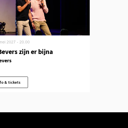
 mei 2027
- 20.00
evers zijn er bijna
evers
fo & tickets