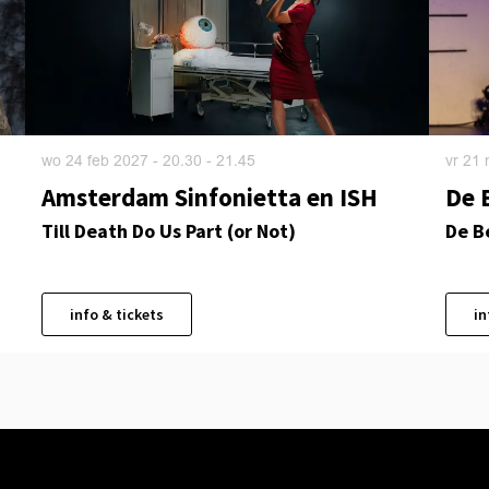
wo 24 feb 2027
- 20.30 - 21.45
vr 21
Amsterdam Sinfonietta en ISH
De B
Till Death Do Us Part (or Not)
De B
info & tickets
in