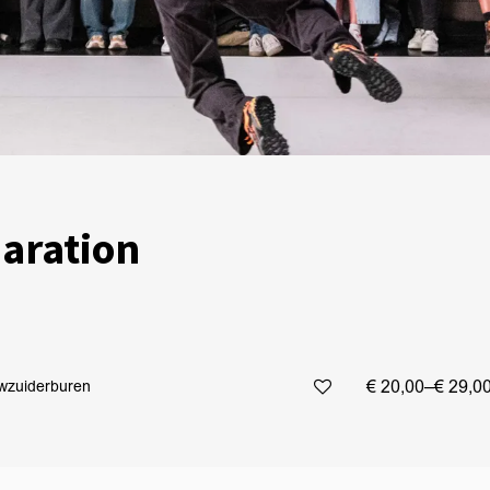
paration
€ 20,00–€ 29,0
w
zuiderburen