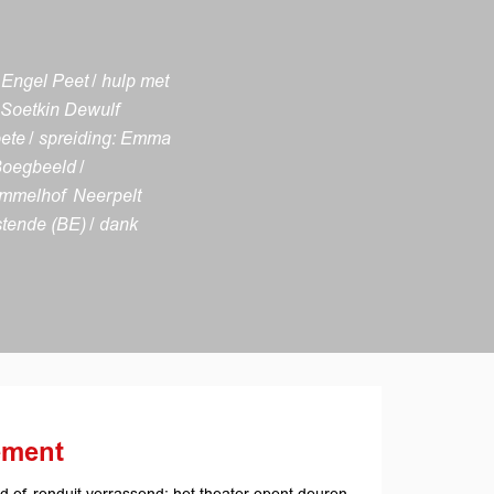
 Engel Peet / hulp met
: Soetkin Dewulf
Soete / spreiding: Emma
Boegbeeld /
ommelhof Neerpelt
stende (BE) / dank
ement