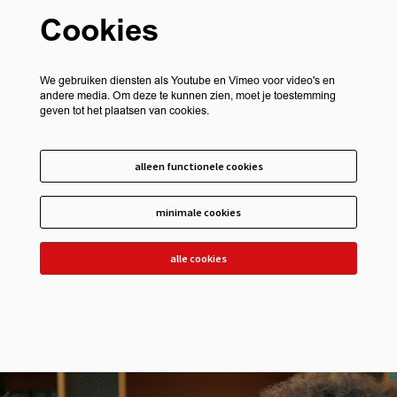
Cookies
We gebruiken diensten als Youtube en Vimeo voor video's en
andere media. Om deze te kunnen zien, moet je toestemming
geven tot het plaatsen van cookies.
alleen functionele cookies
minimale cookies
alle cookies
Overslaan