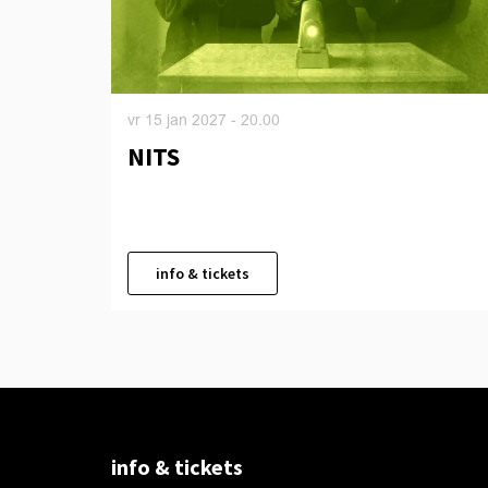
vr 15 jan 2027
- 20.00
NITS
info & tickets
info & tickets