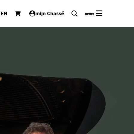
EN
mijn Chassé
menu