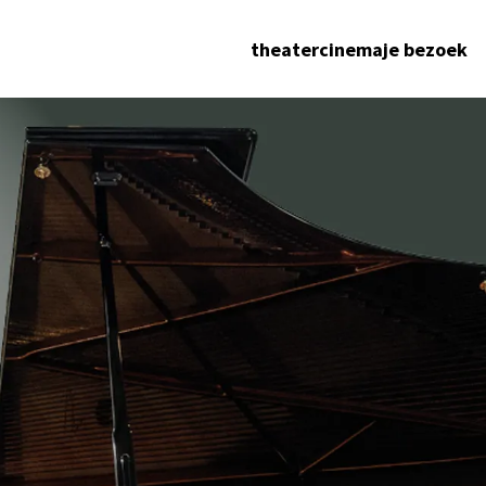
theater
cinema
je bezoek