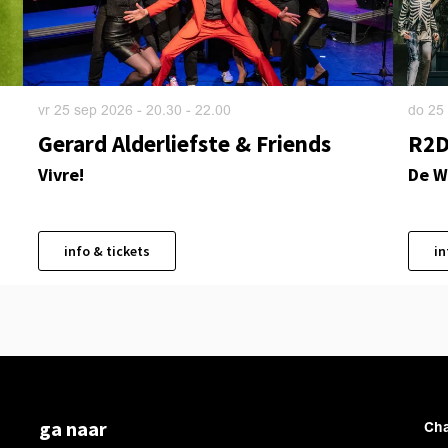
vr 25 sep 2026
- 20.30 - 22.00
do 25
Gerard Alderliefste & Friends
R2
Vivre!
De W
info & tickets
in
ga naar
Cha