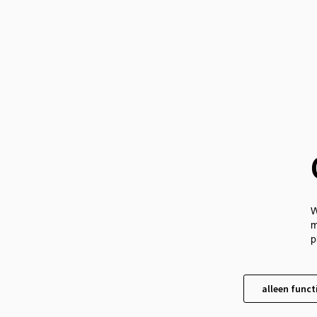
W
m
p
alleen funct