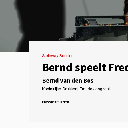
Steinway Sessies
Bernd speelt Fre
Bernd van den Bos
Koninklijke Drukkerij Em. de Jongzaal
klassiek
muziek