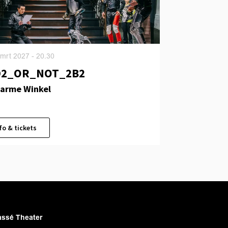
 mrt 2027
- 20.30
D2_OR_NOT_2B2
arme Winkel
fo & tickets
ssé Theater