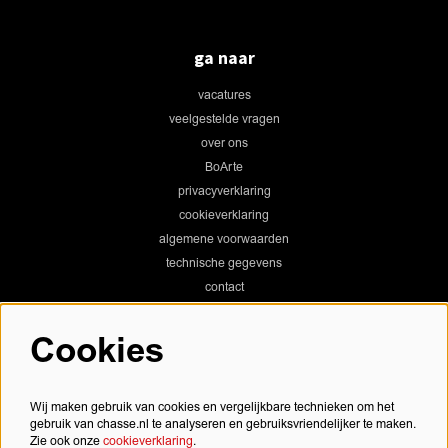
ga naar
vacatures
veelgestelde vragen
over ons
BoArte
privacyverklaring
cookieverklaring
algemene voorwaarden
technische gegevens
contact
Cookies
Chassé Theater
Wij maken gebruik van cookies en vergelijkbare technieken om het
gebruik van chasse.nl te analyseren en gebruiksvriendelijker te maken.
Zie ook onze
cookieverklaring
.