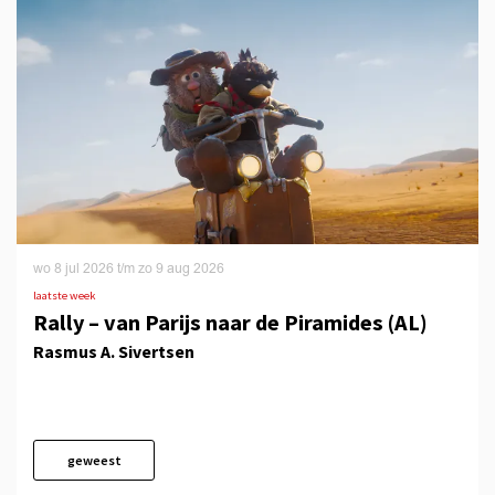
wo 8 jul 2026
t/m
zo 9 aug 2026
laatste week
Rally – van Parijs naar de Piramides (AL)
Rasmus A. Sivertsen
geweest