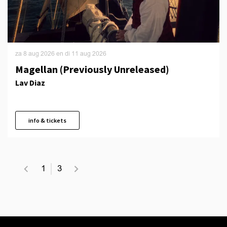
za 8 aug 2026
en
di 11 aug 2026
Magellan (Previously Unreleased)
Lav Diaz
info & tickets
1
3