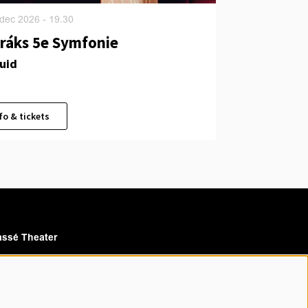
 dec 2026
- 19.30
ráks 5e Symfonie
zuid
fo & tickets
ssé Theater