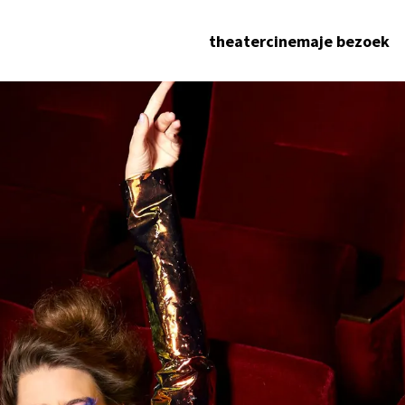
theater
cinema
je bezoek