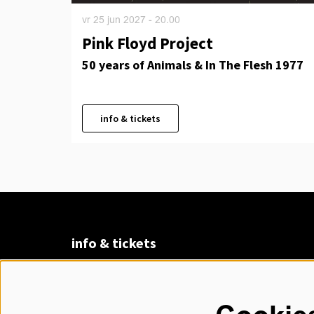
vr 25 jun 2027
- 20.00
Pink Floyd Project
50 years of Animals & In The Flesh 1977
info & tickets
info & tickets
Claudius Prinsenlaan 8
4811 DK Breda