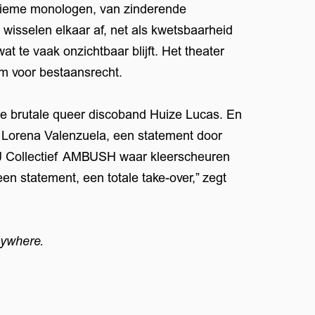
intieme monologen, van zinderende
wisselen elkaar af, net als kwetsbaarheid
at te vaak onzichtbaar blijft. Het theater
um voor bestaansrecht.
e brutale queer discoband Huize Lucas. En
 Lorena Valenzuela, een statement door
t DJ Collectief AMBUSH waar kleerscheuren
en statement, een totale take-over,” zegt
Inzoome
nywhere.