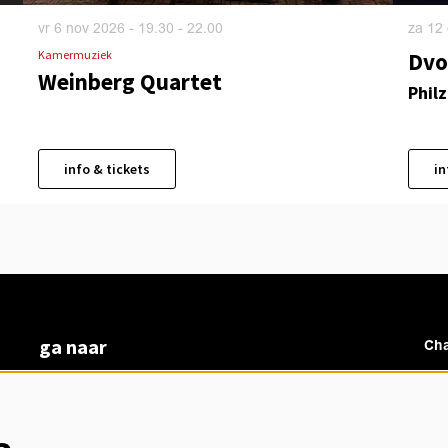
za 12
vr 6 nov 2026
- 19.30 - 22.00
Dvo
Kamermuziek
Weinberg Quartet
Phil
info & tickets
in
ga naar
Cha
vacatures
veelgestelde vragen
over ons