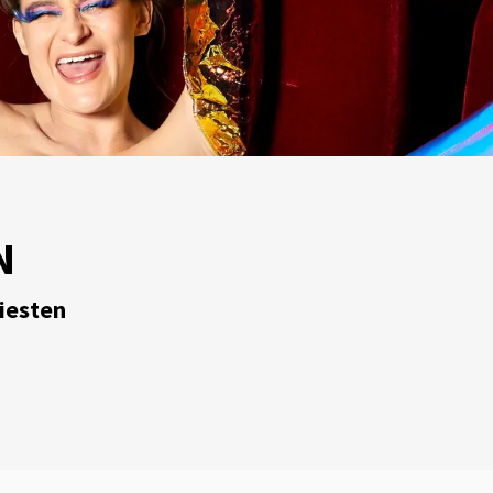
N
tiesten