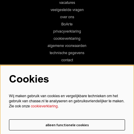
vacatures
veelgestelde vragen
over ons
BoArte
privacyverklaring
cookieverklaring
algemene voorwaarden
technische gegevens
contact
Cookies
Chassé Theater
Wij maken gebruik van cookies en vergelijkbare technieken om het
gebruik van chasse.nl te analyseren en gebruiksvriendelijker te maken.
Zie ook onze
cookieverklaring
.
Chassé Cinema
alleen functionele cookies