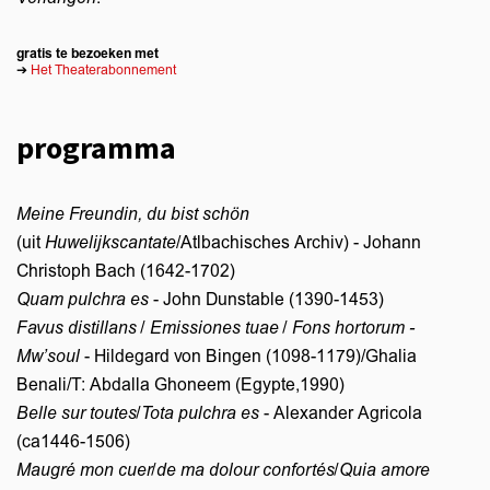
gratis te bezoeken met
➔
Het Theaterabonnement
programma
Meine Freundin, du bist schön
(uit
Huwelijkscantate
/Atlbachisches Archiv) - Johann
Christoph Bach (1642-1702)
Quam pulchra es
- John Dunstable (1390-1453)
Favus distillans / Emissiones tuae / Fons hortorum -
Mw’soul
- Hildegard von Bingen (1098-1179)/Ghalia
Benali/T: Abdalla Ghoneem (Egypte,1990)
Belle sur toutes/Tota pulchra es
- Alexander Agricola
(ca1446-1506)
Maugré mon cuer/de ma dolour confortés/Quia amore