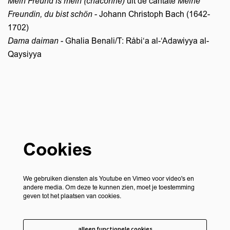
Mein Freund is mein (chaconne)
uit de cantate
Meine
Freundin, du bist schön
- Johann Christoph Bach (1642-
1702)
Dama daiman
- Ghalia Benali/T: Råbi‘a al-‘Adawiyya al-
Qaysiyya
Cookies
We gebruiken diensten als Youtube en Vimeo voor video's en
andere media. Om deze te kunnen zien, moet je toestemming
geven tot het plaatsen van cookies.
alleen functionele cookies