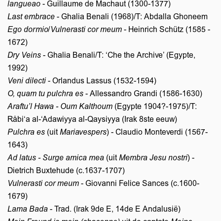
langueao
- Guillaume de Machaut (1300-1377)
Last embrace
- Ghalia Benali (1968)/T: Abdalla Ghoneem
Ego dormio/Vulnerasti cor meum
- Heinrich Schütz (1585 -
1672)
Dry Veins
- Ghalia Benali/T: ‘Che the Archive’ (Egypte,
1992)
Veni dilecti
- Orlandus Lassus (1532-1594)
O, quam tu pulchra es
- Allessandro Grandi (1586-1630)
Araftu’l Hawa - Oum Kalthoum
(Egypte 1904?-1975)/T:
Råbi‘a al-‘Adawiyya al-Qaysiyya (Irak 8ste eeuw)
Pulchra es
(uit
Mariavespers
) - Claudio Monteverdi (1567-
1643)
Ad latus - Surge amica mea
(uit
Membra Jesu nostri
) -
Dietrich Buxtehude (c.1637-1707)
Vulnerasti cor meum
- Giovanni Felice Sances (c.1600-
Inzoomen
1679)
Lama Bada
- Trad. (Irak 9de E, 14de E Andalusië)