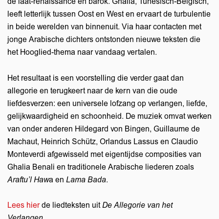
de laat-renaissance en barok. Ghalia, Tunesisch-Belgisch,
leeft letterlijk tussen Oost en West en ervaart de turbulentie
in beide werelden van binnenuit. Via haar contacten met
jonge Arabische dichters ontstonden nieuwe teksten die
het Hooglied-thema naar vandaag vertalen.
Het resultaat is een voorstelling die verder gaat dan
allegorie en terugkeert naar de kern van die oude
liefdesverzen: een universele lofzang op verlangen, liefde,
gelijkwaardigheid en schoonheid. De muziek omvat werken
van onder anderen Hildegard von Bingen, Guillaume de
Machaut, Heinrich Schütz, Orlandus Lassus en Claudio
Monteverdi afgewisseld met eigentijdse composities van
Ghalia Benali en traditionele Arabische liederen zoals
Araftu’l Haw
a en
Lama Bada
.
Lees hier
de liedteksten uit
De Allegorie van het
Verlangen
.