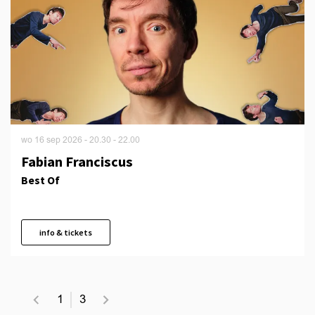
wo 16 sep 2026
- 20.30 - 22.00
Fabian Franciscus
Best Of
info & tickets
1
3