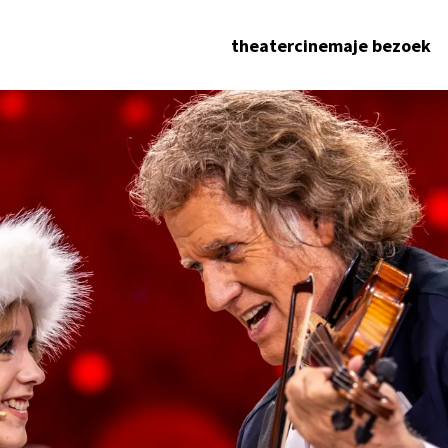
theater
cinema
je bezoek