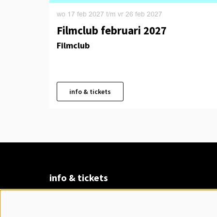
wo 17 feb 2027
t/m
vr 26 feb 2027
Filmclub februari 2027
Filmclub
info & tickets
info & tickets
Claudius Prinsenlaan 8
4811 DK Breda