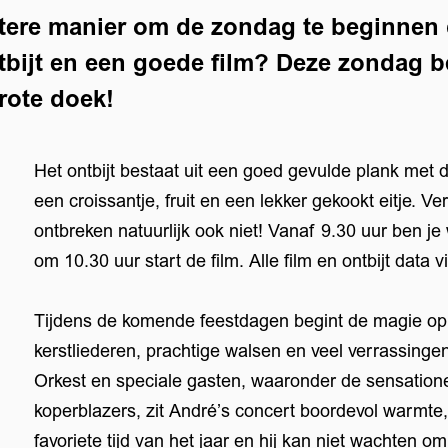
etere manier om de zondag te beginnen
tbijt en een goede film? Deze zondag b
rote doek!
Het ontbijt bestaat uit een goed gevulde plank met 
een croissantje, fruit en een lekker gekookt eitje. V
ontbreken natuurlijk ook niet! Vanaf 9.30 uur ben je
om 10.30 uur start de film. Alle film en ontbijt data v
Tijdens de komende feestdagen begint de magie op h
Inz
kerstliederen, prachtige walsen en veel verrassinge
Orkest en speciale gasten, waaronder de sensati
koperblazers, zit André’s concert boordevol warmte, 
favoriete tijd van het jaar en hij kan niet wachten om