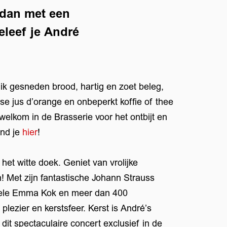
 dan met een
eleef je André
dik gesneden brood, hartig en zoet beleg,
erse jus d’orange en onbeperkt koffie of thee
 welkom in de Brasserie voor het ontbijt en
ind je
hier
!
et witte doek. Geniet van vrolijke
oomen
n! Met zijn fantastische Johann Strauss
onele Emma Kok en meer dan 400
plezier en kerstsfeer. Kerst is André’s
 dit spectaculaire concert exclusief in de