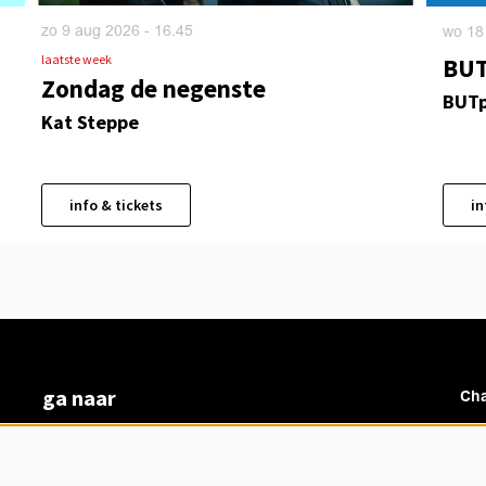
zo 9 aug 2026
- 16.45
wo 18
laatste week
BUT
Zondag de negenste
BUTp
Kat Steppe
info & tickets
in
ga naar
Cha
vacatures
veelgestelde vragen