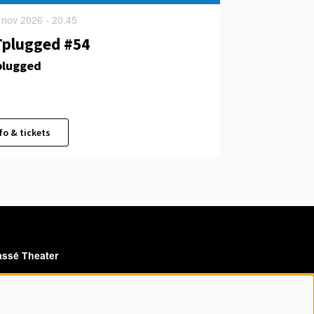
 nov 2026
- 20.45
plugged #54
lugged
fo & tickets
ssé Theater