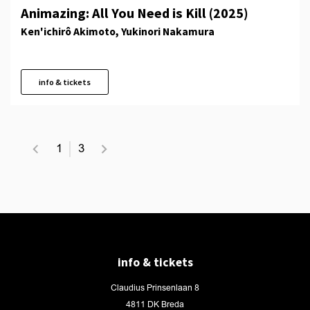
Animazing: All You Need is Kill (2025)
Ken'ichirô Akimoto, Yukinori Nakamura
info & tickets
1
3
info & tickets
Claudius Prinsenlaan 8
4811 DK Breda