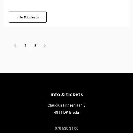
info & tickets
1
3
info & tickets
Claudius Prinsenlaan 8
4811 DK Breda
076 530 31 00