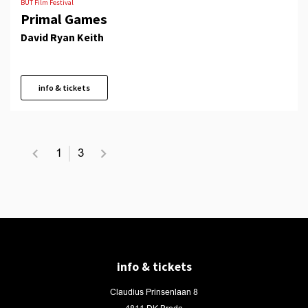
BUT Film Festival
Primal Games
David Ryan Keith
info & tickets
1
3
info & tickets
Claudius Prinsenlaan 8