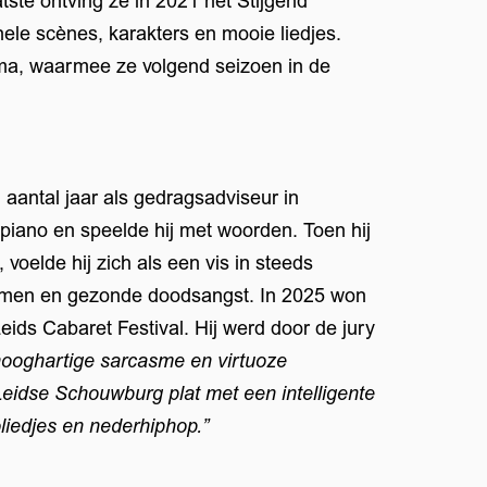
tste ontving ze in 2021 het Stijgend
ele scènes, karakters en mooie liedjes.
ma, waarmee ze volgend seizoen in de
 aantal jaar als gedragsadviseur in
ij piano en speelde hij met woorden. Toen hij
voelde hij zich als een vis in steeds
omen en gezonde doodsangst. In 2025 won
Leids Cabaret Festival. Hij werd door de jury
 hooghartige sarcasme en virtuoze
Leidse Schouwburg plat met een intelligente
iedjes en nederhiphop.”