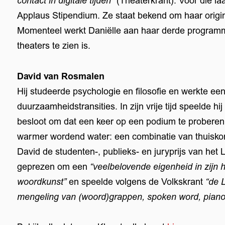
contact in digitale tijden"
(Theaterkrant). Voor die laa
Applaus Stipendium. Ze staat bekend om haar origin
Momenteel werkt Daniëlle aan haar derde program
theaters te zien is.
David van Rosmalen
Hij studeerde psychologie en filosofie en werkte een
duurzaamheidstransities. In zijn vrije tijd speelde h
besloot om dat een keer op een podium te proberen, 
warmer wordend water: een combinatie van thuisk
David de studenten-, publieks- en juryprijs van het 
geprezen om een
“veelbelovende eigenheid in zijn
woordkunst”
en speelde volgens de Volkskrant
“de 
mengeling van (woord)grappen, spoken word, pianol