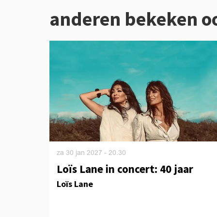
anderen bekeken o
Overslaan
za 30 jan 2027
- 20.30
Loïs Lane in concert: 40 jaar
Loïs Lane