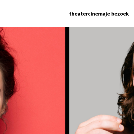
theater
cinema
je bezoek