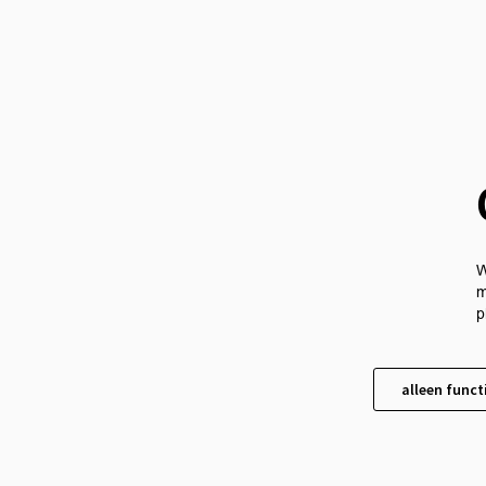
W
m
p
alleen funct