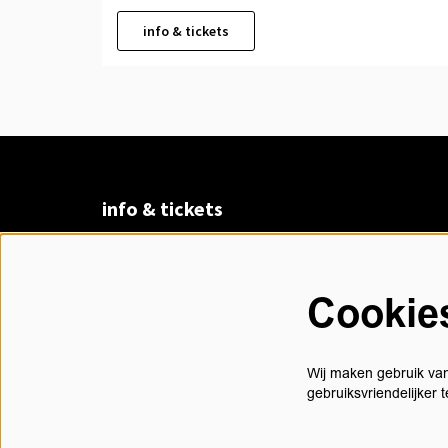
info & tickets
info & tickets
Claudius Prinsenlaan 8
4811 DK Breda
Cookie
076 530 31 00
di t/m vr 13.00 - 17.30 uur
Wij maken gebruik van
gebruiksvriendelijker
contact@chasse.nl