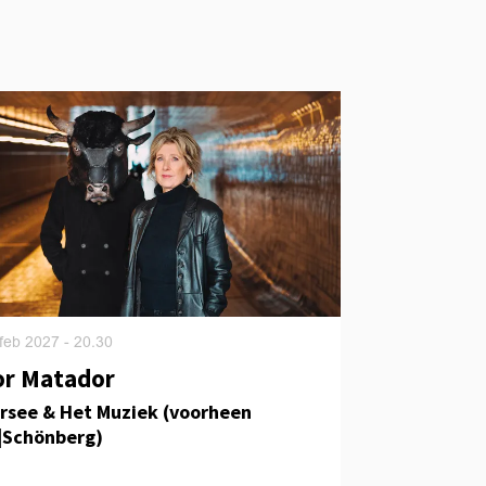
 feb 2027
- 20.30
r Matador
ersee & Het Muziek (voorheen
|Schönberg)