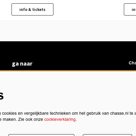
info & tickets
in
ga naar
Cha
vacatures
veelgestelde vragen
over ons
s
Ch
BoArte
privacyverklaring
cookieverklaring
 cookies en vergelijkbare technieken om het gebruik van chasse.nl te 
algemene voorwaarden
 te maken. Zie ook onze
cookieverklaring
.
technische gegevens
sch
contact