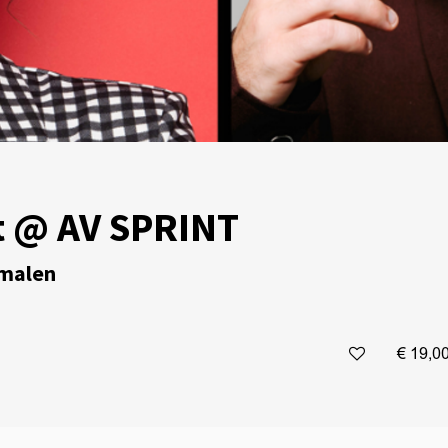
t @ AV SPRINT
smalen
€ 19,0