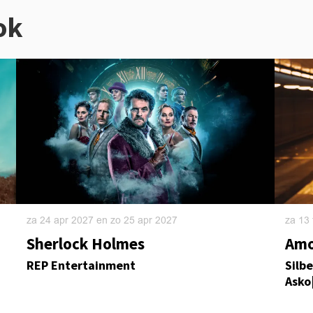
ok
za 24 apr 2027
en
zo 25 apr 2027
za 13
Sherlock Holmes
Amo
REP Entertainment
Silb
Asko