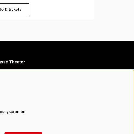
fo & tickets
ssé Theater
assé Cinema
analyseren en
rijf je in voor onze nieuwsbrief