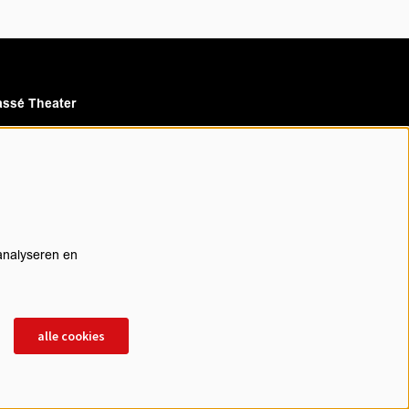
ssé Theater
assé Cinema
analyseren en
rijf je in voor onze nieuwsbrief
alle cookies