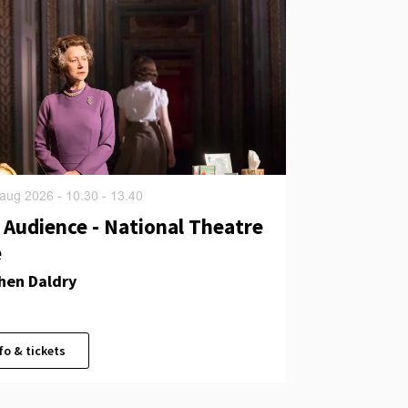
 aug 2026
- 10.30 - 13.40
 Audience - National Theatre
e
hen Daldry
fo & tickets