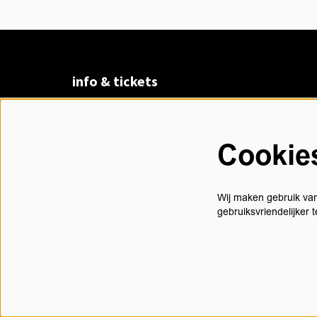
info & tickets
Claudius Prinsenlaan 8
4811 DK Breda
Cookie
076 530 31 00
di t/m vr 13.00 - 17.30 uur
Wij maken gebruik van
gebruiksvriendelijker
contact@chasse.nl