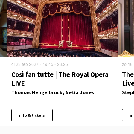
di 23 feb 2027
- 19.45 - 23.25
zo 16
Così fan tutte | The Royal Opera
The
LIVE
Liv
Thomas Hengelbrock, Netia Jones
Step
info & tickets
in