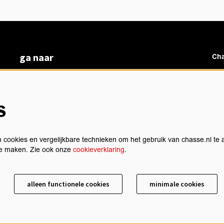
ga naar
Cha
vacatures
veelgestelde vragen
over ons
s
Ch
BoArte
privacyverklaring
cookieverklaring
 cookies en vergelijkbare technieken om het gebruik van chasse.nl te 
algemene voorwaarden
 te maken. Zie ook onze
cookieverklaring
.
technische gegevens
sch
contact
alleen functionele cookies
minimale cookies