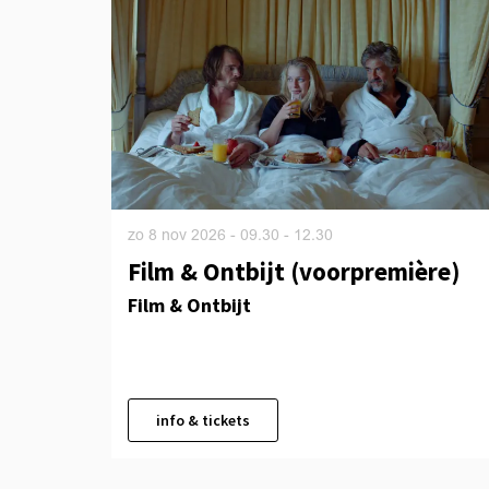
zo 8 nov 2026
- 09.30 - 12.30
Film & Ontbijt (voorpremière)
Film & Ontbijt
info & tickets