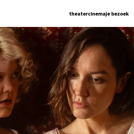
theater
cinema
je bezoek