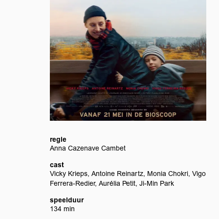
Inzoomen
regie
Anna Cazenave Cambet
cast
Vicky Krieps, Antoine Reinartz, Monia Chokri, Vigo
Ferrera-Redier, Aurélia Petit, Ji-Min Park
speelduur
134 min