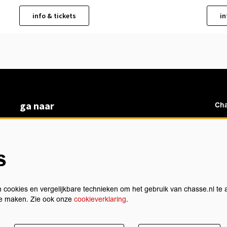
info & tickets
in
ga naar
Cha
vacatures
veelgestelde vragen
over ons
s
Ch
BoArte
privacyverklaring
cookieverklaring
 cookies en vergelijkbare technieken om het gebruik van chasse.nl te 
algemene voorwaarden
 te maken. Zie ook onze
cookieverklaring
.
technische gegevens
sch
contact