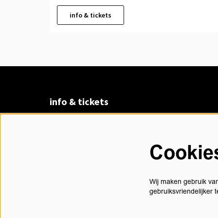
info & tickets
info & tickets
Claudius Prinsenlaan 8
4811 DK Breda
Cookie
076 530 31 00
di t/m vr 13.00 - 17.30 uur
Wij maken gebruik van
gebruiksvriendelijker
contact@chasse.nl