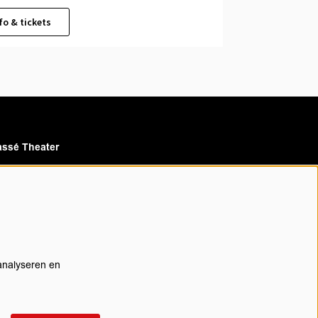
fo & tickets
ssé Theater
assé Cinema
analyseren en
rijf je in voor onze nieuwsbrief