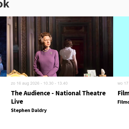
ok
zo 16 aug 2026
- 10.30 - 13.40
wo 17
The Audience - National Theatre
Fil
Live
Film
Stephen Daldry