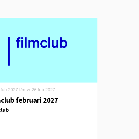
 feb 2027
t/m
vr 26 feb 2027
mclub februari 2027
club