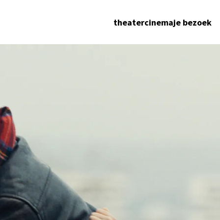
theater
cinema
je bezoek