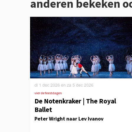
anderen bekeken o
Overslaan
di 1 dec 2026
en
za 5 dec 2026
vier de feestdagen
De Notenkraker | The Royal
Ballet
Peter Wright naar Lev Ivanov