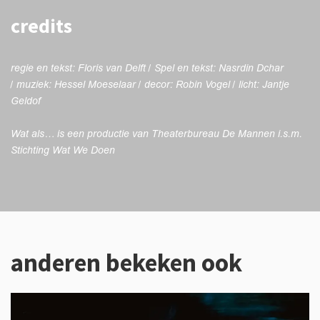
credits
regie en tekst: Floris van Delft / Spel en tekst: Nasrdin Dchar
/ muziek: Hessel Moeselaar / decor: Robin Vogel / licht: Jantje
Geldof
Wat als… is een productie van Theaterbureau De Mannen i.s.m.
Stichting Wat We Doen
anderen bekeken ook
Overslaan