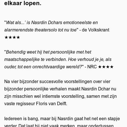
elkaar lopen.
''
Wat als...’ is Nasrdin Dchars emotioneelste en
alarmerendste theatersolo tot nu toe
'' - de Volkskrant
★★★★
Inzoomen
''
Behendig weet hij het persoonlijke met het
maatschappelijke te verbinden. Hoe verhoud je je, als
ouder, tot een onrechtvaardige wereld?
'' - NRC ★★★★
Na vier bijzonder succesvolle voorstellingen over vier
bijzonder persoonlijke verhalen maakt Nasrdin Dchar nu
zijn misschien wel intiemste voorstelling, samen met zijn
vaste regisseur Floris van Delft.
Iedereen is bang, maar bij Nasrdin gaat het net een stapje
verder. Dat laat hij niet vaak merken, maar ondertussen