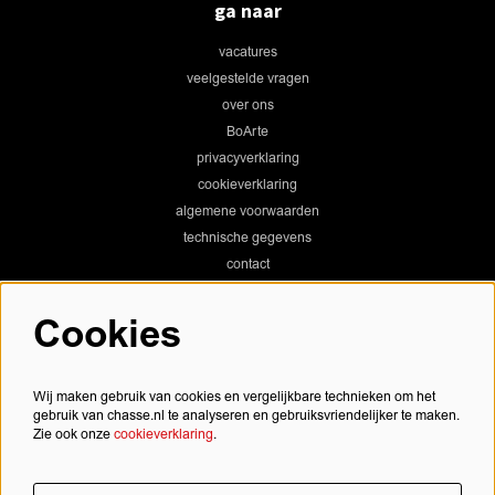
ga naar
vacatures
veelgestelde vragen
over ons
BoArte
privacyverklaring
cookieverklaring
algemene voorwaarden
technische gegevens
contact
Cookies
Chassé Theater
Wij maken gebruik van cookies en vergelijkbare technieken om het
gebruik van chasse.nl te analyseren en gebruiksvriendelijker te maken.
Zie ook onze
cookieverklaring
.
Chassé Cinema