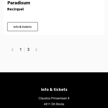
Paradisum
Recirquel
info & tickets
1
3
info & tickets
Claudius Prinsenlaan 8
4811 DK Breda