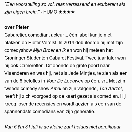
"Een voorstelling zo vol, raar, verrassend en exuberant als
zijn eigen brein."
- HUMO ★★★★
over Pieter
Cabaretier, comedian, acteur,... één label kun je niet
plakken op Pieter Verelst. In 2014 debuteerde hij met zijn
comedyshow
Mijn Broer en Ik
en won hij meteen het
Groninger Studenten Cabaret Festival. Twee jaar later won
hij ook Cameretten. Dit opende de grote poort naar
Vlaanderen en was hij, net als Jade Mintjes, te zien als een
van de 8 beloftes in
Voor De Leeuwen
op één, vrt. Met zijn
Inzoomen
Inzoomen
tweede comedy show
Amai
en zijn volgende,
Ten Aarzel
,
heeft hij zich voorgoed op de kaart gezet als comedian. Hij
kreeg lovende recensies en wordt gezien als een van de
spannendste comedians van zijn generatie.
Van 6 t/m 31 juli is de kleine zaal helaas niet bereikbaar