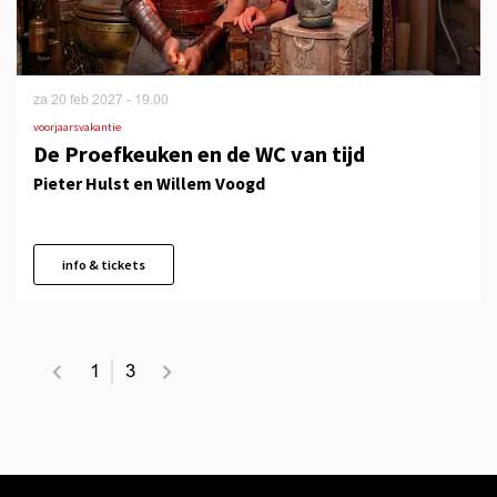
za 20 feb 2027
- 19.00
voorjaarsvakantie
De Proefkeuken en de WC van tijd
Pieter Hulst en Willem Voogd
info & tickets
1
3