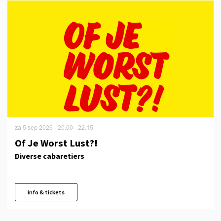
za 5 sep 2026
- 20.00 - 22.15
Of Je Worst Lust?!
Diverse cabaretiers
info & tickets