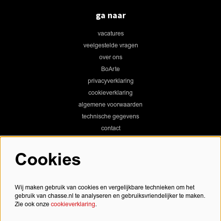
ga naar
vacatures
veelgestelde vragen
over ons
BoArte
privacyverklaring
cookieverklaring
algemene voorwaarden
technische gegevens
contact
Cookies
Chassé Theater
Wij maken gebruik van cookies en vergelijkbare technieken om het
gebruik van chasse.nl te analyseren en gebruiksvriendelijker te maken.
Zie ook onze
cookieverklaring
.