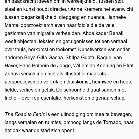
en daadkracht ideeen om in werkelijkheid. Tussen stof,
staal en kunst houdt directeur Anne Kremers het evenwicht
tussen toegankelijkheid, diepgang en nuance. Hanneke
Mantel doorzoekt archieven naar foto’s die de vele
gezichten van migratie verbeelden. Abdelkader Benali
weeft objecten, teksten en getuigenissen tot een verhaal
over thuis, herkomst en toekomst. Kunstwerken van onder
anderen Beya Gille Gacha, Shilpa Gupta, Raquel van
Haver, Hans Holbein de Jonge, Willem de Kooning en Efrat
Zehavi verschijnen niet als illustratie, maar als
perspectieven op vertrek en thuiskomst, heimwee en hoop,
liefde, verlies en geluk. De schoonheid gaat samen met
frictie – over representatie, herkomst en eigenaarschap.
The Road to Fenix
is een uitnodiging om mee te bewegen,
langs verhalen en ruimtes, omhoog langs de Tornado, naar
nzoomen
het dak waar de stad zich opent.