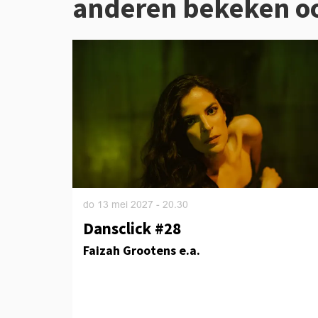
anderen bekeken o
Overslaan
do 13 mei 2027
- 20.30
Dansclick #28
Faizah Grootens e.a.