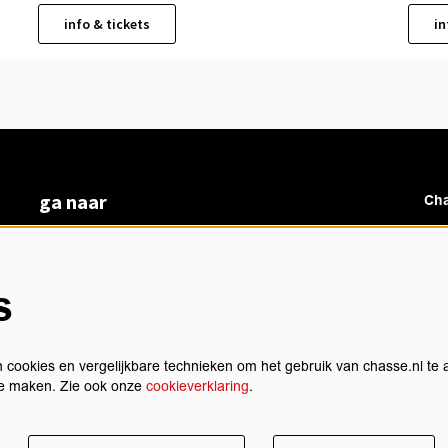
info & tickets
in
ga naar
Cha
vacatures
veelgestelde vragen
over ons
s
Ch
BoArte
privacyverklaring
cookieverklaring
 cookies en vergelijkbare technieken om het gebruik van chasse.nl te 
algemene voorwaarden
 te maken. Zie ook onze
cookieverklaring
.
technische gegevens
sch
contact