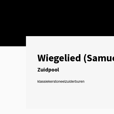
Wiegelied (Samue
Zuidpool
klassiekers
toneel
zuiderburen