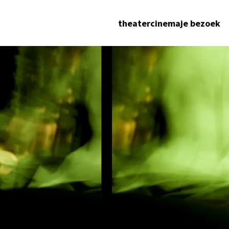
theater
cinema
je bezoek