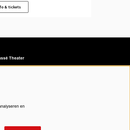
fo & tickets
ssé Theater
assé Cinema
analyseren en
rijf je in voor onze nieuwsbrief