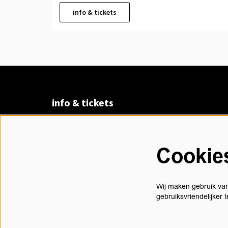
info & tickets
info & tickets
Claudius Prinsenlaan 8
4811 DK Breda
Cookie
076 530 31 00
di t/m vr 13.00 - 17.30 uur
Wij maken gebruik van
gebruiksvriendelijker
contact@chasse.nl