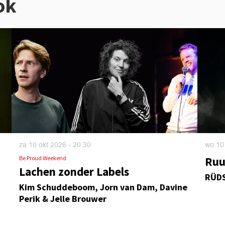
ok
wo 10
za 10 okt 2026
- 20.30
Ruu
Be Proud Weekend
Lachen zonder Labels
RÜD
Kim Schuddeboom, Jorn van Dam, Davine
Perik & Jelle Brouwer