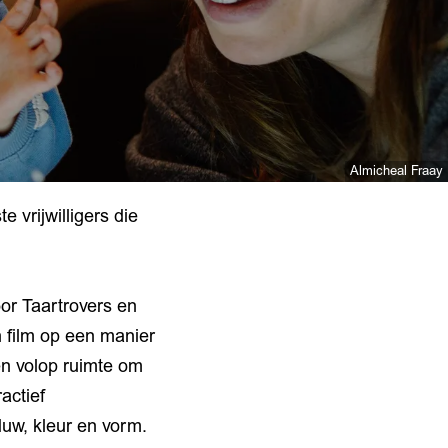
Almicheal Fraay
 vrijwilligers die
oor Taartrovers en
 film op een manier
 en volop ruimte om
actief
duw, kleur en vorm.