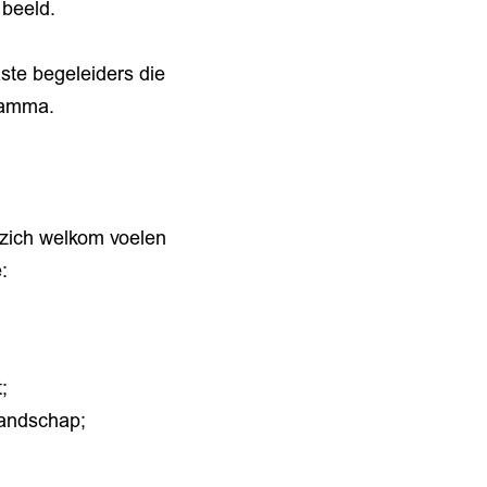
beeld.
ste begeleiders die
gramma.
 zich welkom voelen
:
;
landschap;