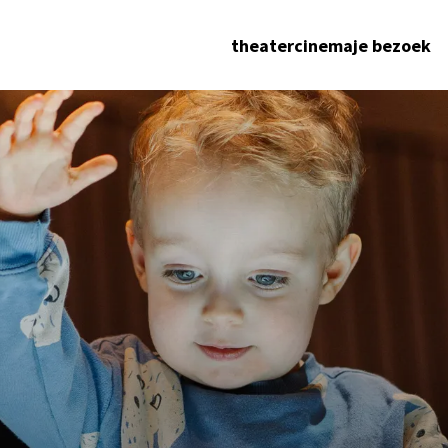
theater
cinema
je bezoek