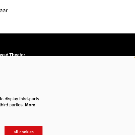
naar
ssé Theater
assé Cinema
o display third-party
third parties.
More
rijf je in voor onze nieuwsbrief
all cookies