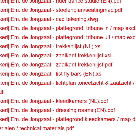
kerij Em. de Jongzaal - rider dance studio (EN).pdf
kkerij Em. de Jongzaal - stoelenplan/seatingmap.pdf
kkerij Em. de Jongzaal - cad tekening.dwg
kerij Em. de Jongzaal - plattegrond, tribune in / map exc
kerij Em. de Jongzaal - plattegrond, tribune uit / map excl
kerij Em. de Jongzaal - trekkenlijst (NL).xsl
kerij Em. de Jongzaal - zaalkant trekkenlijst.xsl
kerij Em. de Jongzaal - zaalkant trekkenlijst.pdf
kerij Em. de Jongzaal - list fly bars (EN).xsl
kerij Em. de Jongzaal - lichtplan toneelzicht & zaalzicht /
df
kkerij Em. de Jongzaal - kleedkamers (NL).pdf
kkerij Em. de Jongzaal - dressing rooms (EN).pdf
kkerij Em. de Jongzaal - plattegrond kleedkamers / map 
ialen / technical materials.pdf