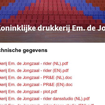
oninklijke drukkerij Em. de J
chnische gegevens
kerij Em. de Jongzaal - rider (NL).pdf
kerij Em. de Jongzaal - rider (EN).pdf
kkerij Em. de Jongzaal - PR&E (NL).doc
kkerij Em. de Jongzaal - PR&E (EN).doc
kerij Em. de Jongzaal - plot.pdf
kerij Em. de Jongzaal - rider dansstudio (NL).pdf