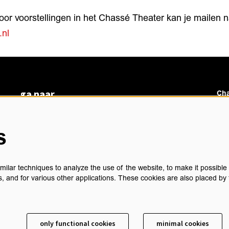
voor voorstellingen in het Chassé Theater kan je mailen 
.nl
ga naar
Cha
vacatures
veelgestelde vragen
s
over ons
Ch
BoArte
privacyverklaring
ilar techniques to analyze the use of the website, to make it possible t
cookieverklaring
, and for various other applications. These cookies are also placed by 
algemene voorwaarden
technische gegevens
sch
contact
only functional cookies
minimal cookies