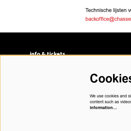
Technische lijsten 
backoffice@chasse
info & tickets
Claudius Prinsenlaan 8
4811 DK Breda
Cookie
076 530 31 00
di t/m vr 13.00 - 17.30 uur
We use cookies and sim
content such as videos
information…
contact@chasse.nl