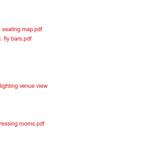
l. seating map.pdf
. fly bars.pdf
 lighting venue view
dressing rooms.pdf