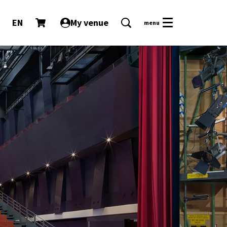
EN
My venue
menu