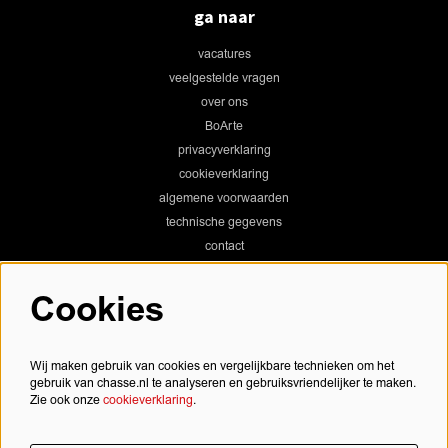
ga naar
vacatures
veelgestelde vragen
over ons
BoArte
privacyverklaring
cookieverklaring
algemene voorwaarden
technische gegevens
contact
Cookies
Chassé Theater
Wij maken gebruik van cookies en vergelijkbare technieken om het
gebruik van chasse.nl te analyseren en gebruiksvriendelijker te maken.
Zie ook onze
cookieverklaring
.
Chassé Cinema