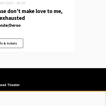
 mrt 2027
- 20.30
ase don’t make love to me,
 exhausted
nde/Deroo
fo & tickets
ssé Theater