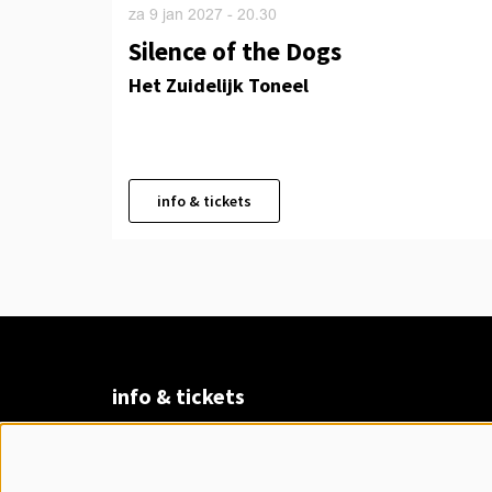
za 9 jan 2027
- 20.30
Silence of the Dogs
Het Zuidelijk Toneel
info & tickets
info & tickets
Claudius Prinsenlaan 8
4811 DK Breda