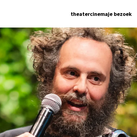
theater
cinema
je bezoek