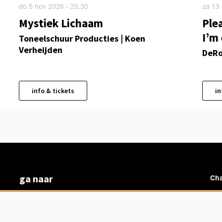
do 5 nov 2026
- 20.30
za 13
Mystiek Lichaam
Ple
I’m
Toneelschuur Producties | Koen
Verheijden
DeRo
info & tickets
in
ga naar
Cha
vacatures
veelgestelde vragen
over ons