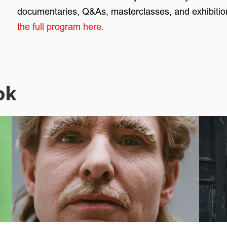
documentaries, Q&As, masterclasses, and exhibitions 
the full program here.
ok