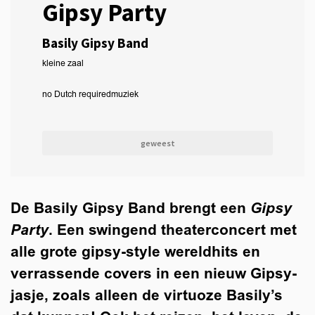
Gipsy Party
Basily Gipsy Band
kleine zaal
no Dutch required
muziek
geweest
De Basily Gipsy Band brengt een
Gipsy
Inzoomen
Party
. Een swingend theaterconcert met
alle grote gipsy-style wereldhits en
verrassende covers in een nieuw Gipsy-
jasje, zoals alleen de virtuoze Basily’s