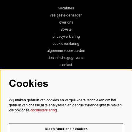
vacatures
veelgestelde vragen
over ons
BoArte
privacyverklaring
cookieverklaring
algemene voorwaarden
technische gegevens
contact
Cookies
Chassé Theater
Wij maken gebruik van cookies en vergelijkbare technieken om het
gebruik van chasse.nl te analyseren en gebruiksvriendelijker te maken.
Zie ook onze
cookieverklaring
.
Chassé Cinema
alleen functionele cookies