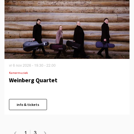
vr 6 nov 2026
- 19.30 - 22.00
Kamermuziek
Weinberg Quartet
info & tickets
1
3