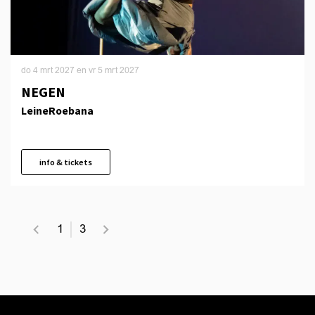
do 4 mrt 2027
en
vr 5 mrt 2027
NEGEN
LeineRoebana
info & tickets
1
3