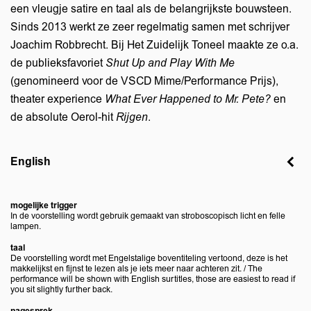
een vleugje satire en taal als de belangrijkste bouwsteen.
Sinds 2013 werkt ze zeer regelmatig samen met schrijver
Joachim Robbrecht. Bij Het Zuidelijk Toneel maakte ze o.a.
de publieksfavoriet
Shut Up and Play With Me
(genomineerd voor de VSCD Mime/Performance Prijs),
theater experience
What Ever Happened to Mr. Pete?
en
de absolute Oerol-hit
Rijgen
.
English
mogelijke trigger
In de voorstelling wordt gebruik gemaakt van stroboscopisch licht en felle
lampen.
Inzoomen
taal
De voorstelling wordt met Engelstalige boventiteling vertoond, deze is het
makkelijkst en fijnst te lezen als je iets meer naar achteren zit. / The
performance will be shown with English surtitles, those are easiest to read if
you sit slightly further back.