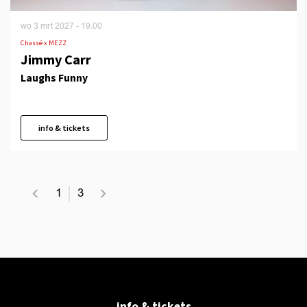
wo 3 mrt 2027
- 19.00
Chassé x MEZZ
Jimmy Carr
Laughs Funny
info & tickets
1
3
info & tickets