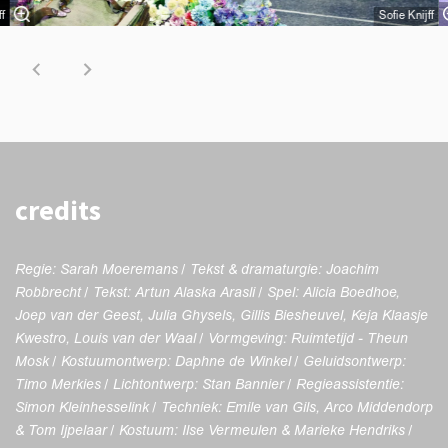
ff
Sofie Knijff
credits
Regie: Sarah Moeremans / Tekst & dramaturgie: Joachim
Robbrecht / Tekst: Artun Alaska Arasli / Spel: Alicia Boedhoe,
Joep van der Geest, Julia Ghysels, Gillis Biesheuvel, Keja Klaasje
Kwestro, Louis van der Waal / Vormgeving: Ruimtetijd - Theun
Mosk / Kostuumontwerp: Daphne de Winkel / Geluidsontwerp:
Timo Merkies / Lichtontwerp: Stan Bannier / Regieassistentie:
Simon Kleinhesselink / Techniek: Emile van Gils, Arco Middendorp
& Tom Ijpelaar / Kostuum: Ilse Vermeulen & Marieke Hendriks /