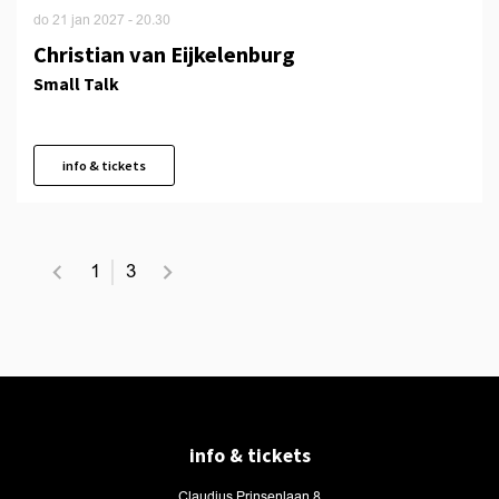
do 21 jan 2027
- 20.30
Christian van Eijkelenburg
Small Talk
info & tickets
1
3
info & tickets
Claudius Prinsenlaan 8