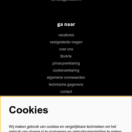
ga naar
vacatures
veelgestelde vragen
over ons
BoArte
privacyverklaring
cookieverklaring
algemene voorwaarden
technische gegevens
contact
Cookies
Chassé Theater
Wij maken gebruik van cookies en vergelijkbare technieken om het
gebruik van chasse.nl te analyseren en gebruiksvriendelijker te maken.