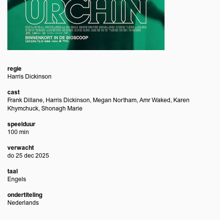
regie
Harris Dickinson
cast
Frank Dillane, Harris Dickinson, Megan Northam, Amr Waked, Karen
Khymchuck, Shonagh Marie
speelduur
100 min
verwacht
do 25 dec 2025
taal
Engels
ondertiteling
Nederlands
Overslaan