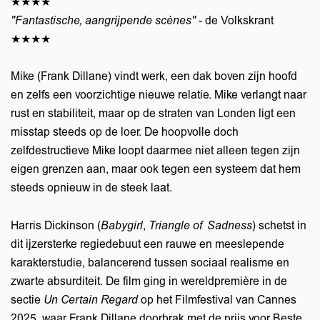
★★★★
"Fantastische, aangrijpende scènes"
- de Volkskrant
★★★★
Mike (Frank Dillane) vindt werk, een dak boven zijn hoofd
en zelfs een voorzichtige nieuwe relatie. Mike verlangt naar
rust en stabiliteit, maar op de straten van Londen ligt een
misstap steeds op de loer. De hoopvolle doch
zelfdestructieve Mike loopt daarmee niet alleen tegen zijn
eigen grenzen aan, maar ook tegen een systeem dat hem
steeds opnieuw in de steek laat.
Harris Dickinson (
Babygirl
,
Triangle of Sadness
) schetst in
dit ijzersterke regiedebuut een rauwe en meeslepende
karakterstudie, balancerend tussen sociaal realisme en
zwarte absurditeit. De film ging in wereldpremière in de
sectie
Un Certain Regard
op het Filmfestival van Cannes
2025, waar Frank Dillane doorbrak met de prijs voor Beste