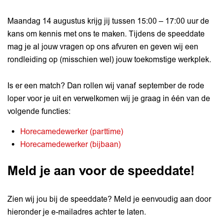
Maandag 14 augustus krijg jij tussen 15:00 – 17:00 uur de
kans om kennis met ons te maken. Tijdens de speeddate
mag je al jouw vragen op ons afvuren en geven wij een
rondleiding op (misschien wel) jouw toekomstige werkplek.
Inzoomen
Is er een match? Dan rollen wij vanaf september de rode
loper voor je uit en verwelkomen wij je graag in één van de
volgende functies:
Horecamedewerker (parttime)
Horecamedewerker (bijbaan)
Meld je aan voor de speeddate!
Zien wij jou bij de speeddate? Meld je eenvoudig aan door
hieronder je e-mailadres achter te laten.