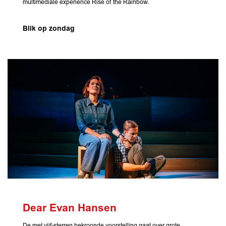
multimediale experience Rise of the Rainbow.
Blik op zondag
Dear Evan Hansen
De met vijf-sterren bekroonde voorstelling gaat over grote