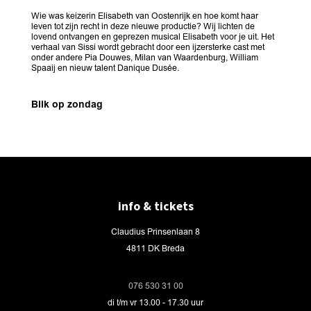
Wie was keizerin Elisabeth van Oostenrijk en hoe komt haar
leven tot zijn recht in deze nieuwe productie? Wij lichten de
lovend ontvangen en geprezen musical Elisabeth voor je uit. Het
verhaal van Sissi wordt gebracht door een ijzersterke cast met
onder andere Pia Douwes, Milan van Waardenburg, William
Spaaij en nieuw talent Danique Dusée.
Blik op zondag
info & tickets
Claudius Prinsenlaan 8
4811 DK Breda
076 530 31 00
di t/m vr 13.00 - 17.30 uur